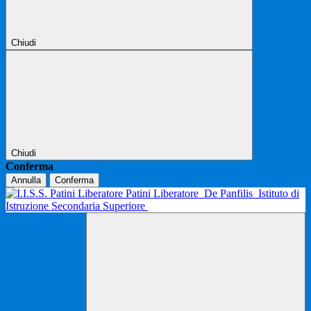
Chiudi
Chiudi
Conferma
Annulla
Conferma
Patini Liberatore
De Panfilis
Istituto di
Istruzione Secondaria Superiore