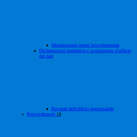
Monitoraggio tempi procedimentali
Dichiarazioni sostitutive e acquisizione d'ufficio
dei dati
Recapiti dell'ufficio responsabile
Provvedimenti
18