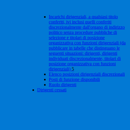
Incarichi dirigenziali, a qualsiasi titolo
conferiti, ivi inclusi quelli conferiti
discrezionalmente dall'organo di indirizzo
politico senza procedure pubbliche di
selezione e titolari di posizione
organizzativa con funzioni dirigenziali (da
pubblicare in tabelle che distinguano le
seguenti situazioni: dirigenti, dirigenti
individuati discrezionalmente, titolari di
posizione organizzativa con funzioni
dirigenziali)
5
Elenco posizioni dirigenziali discrezionali
Posti di funzione disponibili
Ruolo dirigenti
Dirigenti cessati