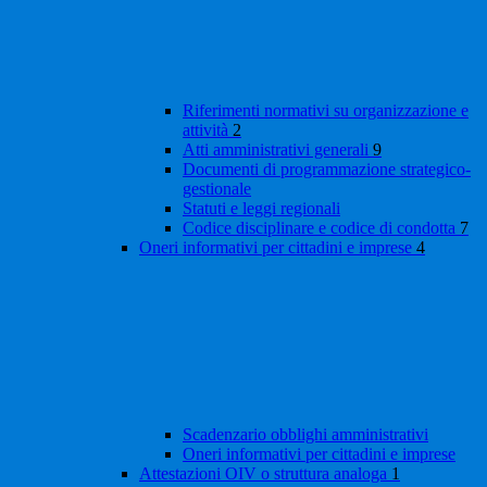
Riferimenti normativi su organizzazione e
attività
2
Atti amministrativi generali
9
Documenti di programmazione strategico-
gestionale
Statuti e leggi regionali
Codice disciplinare e codice di condotta
7
Oneri informativi per cittadini e imprese
4
Scadenzario obblighi amministrativi
Oneri informativi per cittadini e imprese
Attestazioni OIV o struttura analoga
1