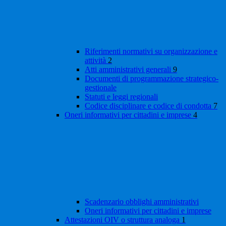
Riferimenti normativi su organizzazione e
attività
2
Atti amministrativi generali
9
Documenti di programmazione strategico-
gestionale
Statuti e leggi regionali
Codice disciplinare e codice di condotta
7
Oneri informativi per cittadini e imprese
4
Scadenzario obblighi amministrativi
Oneri informativi per cittadini e imprese
Attestazioni OIV o struttura analoga
1