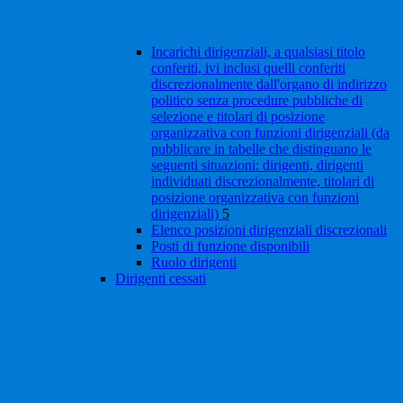
Incarichi dirigenziali, a qualsiasi titolo
conferiti, ivi inclusi quelli conferiti
discrezionalmente dall'organo di indirizzo
politico senza procedure pubbliche di
selezione e titolari di posizione
organizzativa con funzioni dirigenziali (da
pubblicare in tabelle che distinguano le
seguenti situazioni: dirigenti, dirigenti
individuati discrezionalmente, titolari di
posizione organizzativa con funzioni
dirigenziali)
5
Elenco posizioni dirigenziali discrezionali
Posti di funzione disponibili
Ruolo dirigenti
Dirigenti cessati