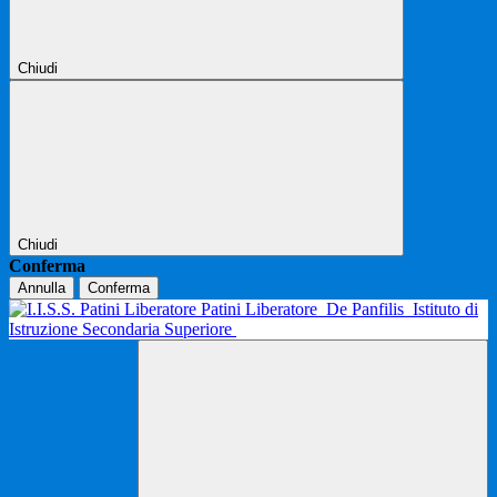
Chiudi
Chiudi
Conferma
Annulla
Conferma
Patini Liberatore
De Panfilis
Istituto di
Istruzione Secondaria Superiore