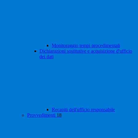
Monitoraggio tempi procedimentali
Dichiarazioni sostitutive e acquisizione d'ufficio
dei dati
Recapiti dell'ufficio responsabile
Provvedimenti
18