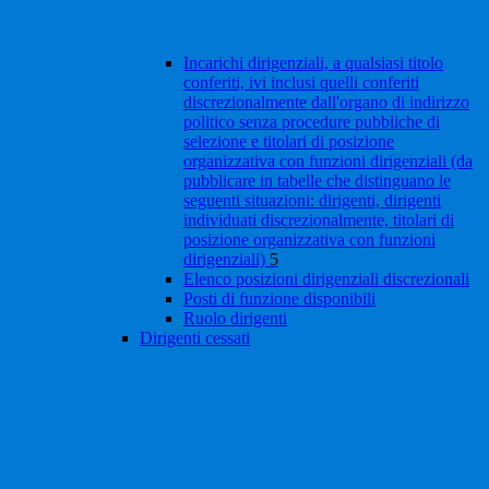
Incarichi dirigenziali, a qualsiasi titolo
conferiti, ivi inclusi quelli conferiti
discrezionalmente dall'organo di indirizzo
politico senza procedure pubbliche di
selezione e titolari di posizione
organizzativa con funzioni dirigenziali (da
pubblicare in tabelle che distinguano le
seguenti situazioni: dirigenti, dirigenti
individuati discrezionalmente, titolari di
posizione organizzativa con funzioni
dirigenziali)
5
Elenco posizioni dirigenziali discrezionali
Posti di funzione disponibili
Ruolo dirigenti
Dirigenti cessati