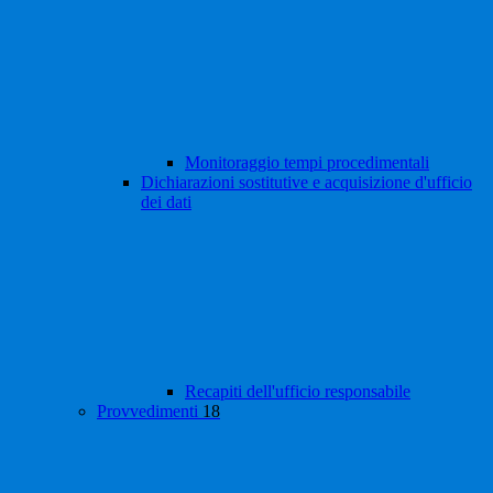
Monitoraggio tempi procedimentali
Dichiarazioni sostitutive e acquisizione d'ufficio
dei dati
Recapiti dell'ufficio responsabile
Provvedimenti
18