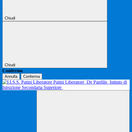
Chiudi
Chiudi
Conferma
Annulla
Conferma
Patini Liberatore
De Panfilis
Istituto di
Istruzione Secondaria Superiore