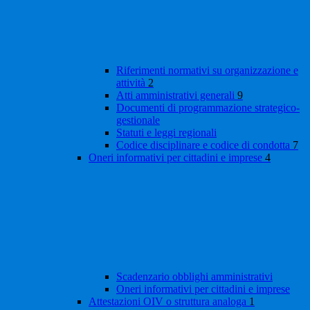
Riferimenti normativi su organizzazione e
attività
2
Atti amministrativi generali
9
Documenti di programmazione strategico-
gestionale
Statuti e leggi regionali
Codice disciplinare e codice di condotta
7
Oneri informativi per cittadini e imprese
4
Scadenzario obblighi amministrativi
Oneri informativi per cittadini e imprese
Attestazioni OIV o struttura analoga
1