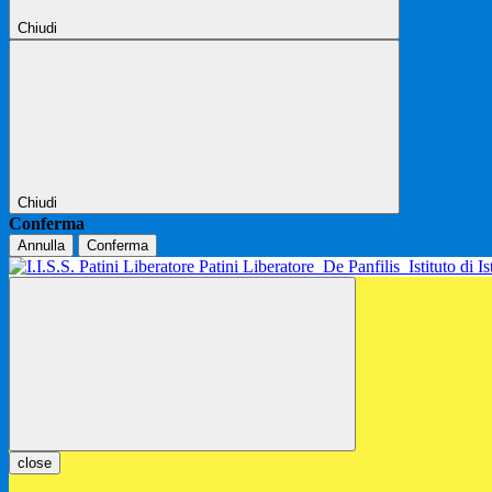
Chiudi
Chiudi
Conferma
Annulla
Conferma
Patini Liberatore
De Panfilis
Istituto di 
close