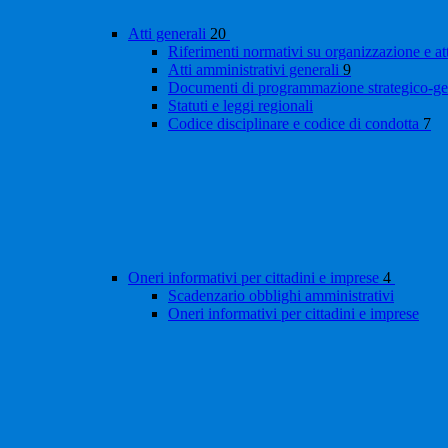
Atti generali
20
Riferimenti normativi su organizzazione e at
Atti amministrativi generali
9
Documenti di programmazione strategico-ge
Statuti e leggi regionali
Codice disciplinare e codice di condotta
7
Oneri informativi per cittadini e imprese
4
Scadenzario obblighi amministrativi
Oneri informativi per cittadini e imprese