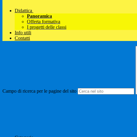
Didattica
Panoramica
Offerta formativa
I progetti delle classi
Info utili
Contatti
Campo di ricerca per le pagine del sito