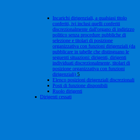
Incarichi dirigenziali, a qualsiasi titolo
conferiti, ivi inclusi quelli conferiti
discrezionalmente dall'organo di indirizzo
politico senza procedure pubbliche di
selezione e titolari di posizione
organizzativa con funzioni dirigenziali (da
pubblicare in tabelle che distinguano le
seguenti situazioni: dirigenti, dirigenti
individuati discrezionalmente, titolari di
posizione organizzativa con funzioni
dirigenziali)
5
Elenco posizioni dirigenziali discrezionali
Posti di funzione disponibili
Ruolo dirigenti
Dirigenti cessati