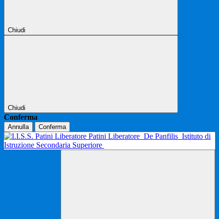
Chiudi
Chiudi
Conferma
Annulla
Conferma
Patini Liberatore
De Panfilis
Istituto di
Istruzione Secondaria Superiore