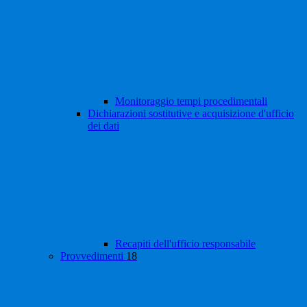
Monitoraggio tempi procedimentali
Dichiarazioni sostitutive e acquisizione d'ufficio
dei dati
Recapiti dell'ufficio responsabile
Provvedimenti
18