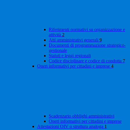
Riferimenti normativi su organizzazione e
attività
2
Atti amministrativi generali
9
Documenti di programmazione strategico-
gestionale
Statuti e leggi regionali
Codice disciplinare e codice di condotta
7
Oneri informativi per cittadini e imprese
4
Scadenzario obblighi amministrativi
Oneri informativi per cittadini e imprese
Attestazioni OIV o struttura analoga
1