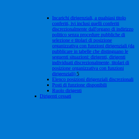
Incarichi dirigenziali, a qualsiasi titolo
conferiti, ivi inclusi quelli conferiti
discrezionalmente dall'organo di indirizzo
politico senza procedure pubbliche di
selezione e titolari di posizione
organizzativa con funzioni dirigenziali (da
pubblicare in tabelle che distinguano le
seguenti situazioni: dirigenti, dirigenti
individuati discrezionalmente, titolari di
posizione organizzativa con funzioni
dirigenziali)
5
Elenco posizioni dirigenziali discrezionali
Posti di funzione disponibili
Ruolo dirigenti
Dirigenti cessati