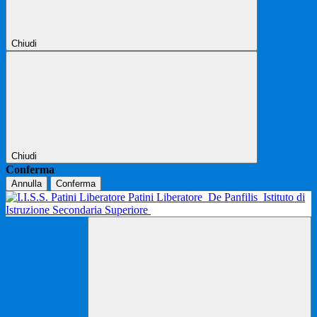
Chiudi
Chiudi
Conferma
Annulla
Conferma
Patini Liberatore
De Panfilis
Istituto di
Istruzione Secondaria Superiore