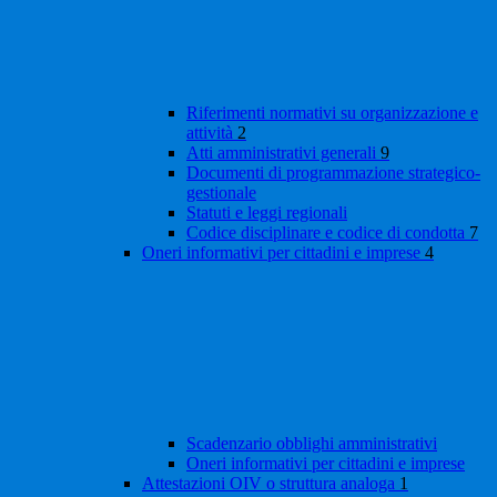
Riferimenti normativi su organizzazione e
attività
2
Atti amministrativi generali
9
Documenti di programmazione strategico-
gestionale
Statuti e leggi regionali
Codice disciplinare e codice di condotta
7
Oneri informativi per cittadini e imprese
4
Scadenzario obblighi amministrativi
Oneri informativi per cittadini e imprese
Attestazioni OIV o struttura analoga
1