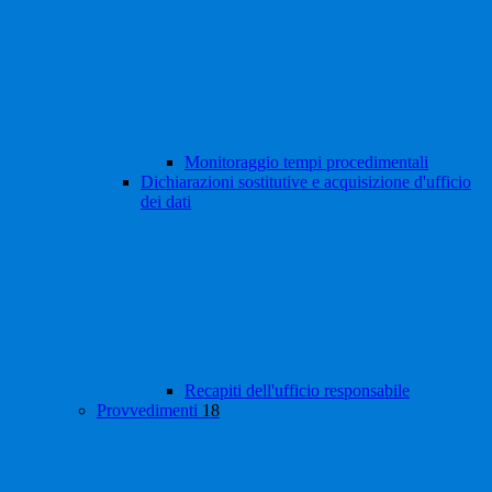
Monitoraggio tempi procedimentali
Dichiarazioni sostitutive e acquisizione d'ufficio
dei dati
Recapiti dell'ufficio responsabile
Provvedimenti
18