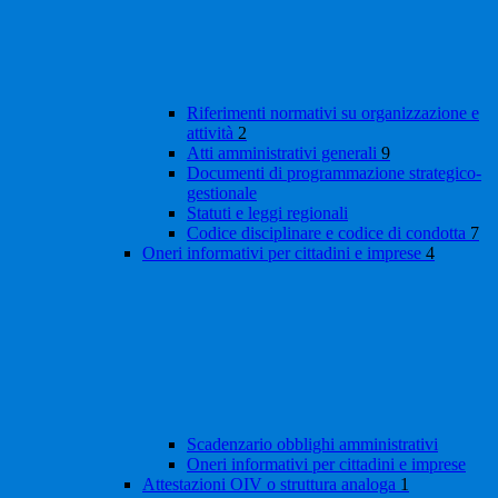
Riferimenti normativi su organizzazione e
attività
2
Atti amministrativi generali
9
Documenti di programmazione strategico-
gestionale
Statuti e leggi regionali
Codice disciplinare e codice di condotta
7
Oneri informativi per cittadini e imprese
4
Scadenzario obblighi amministrativi
Oneri informativi per cittadini e imprese
Attestazioni OIV o struttura analoga
1