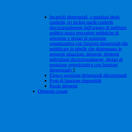
Incarichi dirigenziali, a qualsiasi titolo
conferiti, ivi inclusi quelli conferiti
discrezionalmente dall'organo di indirizzo
politico senza procedure pubbliche di
selezione e titolari di posizione
organizzativa con funzioni dirigenziali (da
pubblicare in tabelle che distinguano le
seguenti situazioni: dirigenti, dirigenti
individuati discrezionalmente, titolari di
posizione organizzativa con funzioni
dirigenziali)
5
Elenco posizioni dirigenziali discrezionali
Posti di funzione disponibili
Ruolo dirigenti
Dirigenti cessati