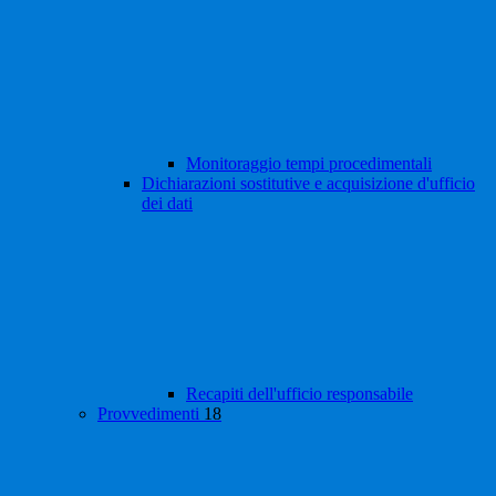
Monitoraggio tempi procedimentali
Dichiarazioni sostitutive e acquisizione d'ufficio
dei dati
Recapiti dell'ufficio responsabile
Provvedimenti
18