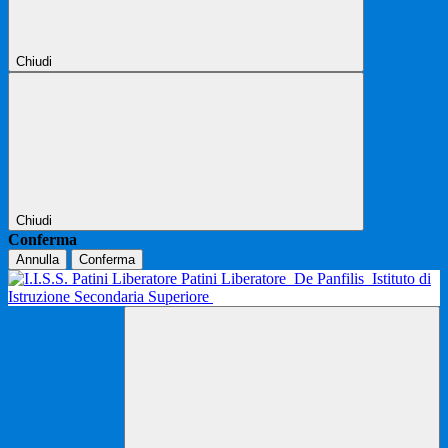
Chiudi
Chiudi
Conferma
Annulla
Conferma
Patini Liberatore
De Panfilis
Istituto di
Istruzione Secondaria Superiore