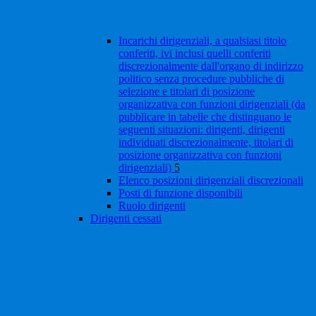
Incarichi dirigenziali, a qualsiasi titolo
conferiti, ivi inclusi quelli conferiti
discrezionalmente dall'organo di indirizzo
politico senza procedure pubbliche di
selezione e titolari di posizione
organizzativa con funzioni dirigenziali (da
pubblicare in tabelle che distinguano le
seguenti situazioni: dirigenti, dirigenti
individuati discrezionalmente, titolari di
posizione organizzativa con funzioni
dirigenziali)
5
Elenco posizioni dirigenziali discrezionali
Posti di funzione disponibili
Ruolo dirigenti
Dirigenti cessati