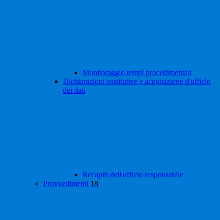
Monitoraggio tempi procedimentali
Dichiarazioni sostitutive e acquisizione d'ufficio
dei dati
Recapiti dell'ufficio responsabile
Provvedimenti
18