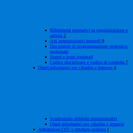
Riferimenti normativi su organizzazione e
attività
2
Atti amministrativi generali
9
Documenti di programmazione strategico-
gestionale
Statuti e leggi regionali
Codice disciplinare e codice di condotta
7
Oneri informativi per cittadini e imprese
4
Scadenzario obblighi amministrativi
Oneri informativi per cittadini e imprese
Attestazioni OIV o struttura analoga
1