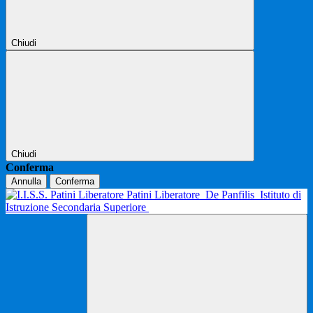
Chiudi
Chiudi
Conferma
Annulla
Conferma
Patini Liberatore
De Panfilis
Istituto di
Istruzione Secondaria Superiore