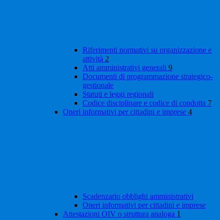
Riferimenti normativi su organizzazione e
attività
2
Atti amministrativi generali
9
Documenti di programmazione strategico-
gestionale
Statuti e leggi regionali
Codice disciplinare e codice di condotta
7
Oneri informativi per cittadini e imprese
4
Scadenzario obblighi amministrativi
Oneri informativi per cittadini e imprese
Attestazioni OIV o struttura analoga
1