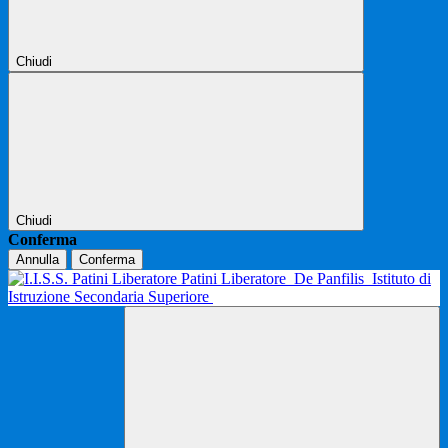
Chiudi
Chiudi
Conferma
Annulla
Conferma
Patini Liberatore
De Panfilis
Istituto di
Istruzione Secondaria Superiore