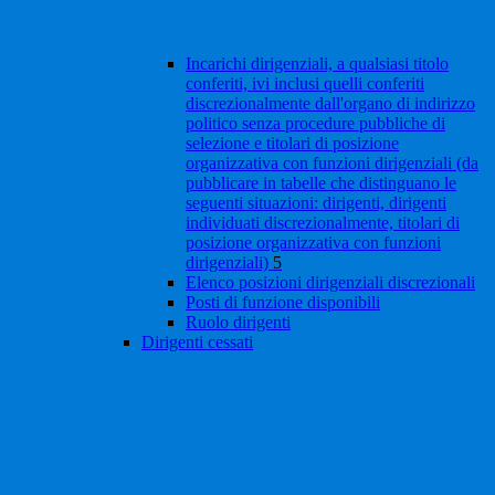
Incarichi dirigenziali, a qualsiasi titolo
conferiti, ivi inclusi quelli conferiti
discrezionalmente dall'organo di indirizzo
politico senza procedure pubbliche di
selezione e titolari di posizione
organizzativa con funzioni dirigenziali (da
pubblicare in tabelle che distinguano le
seguenti situazioni: dirigenti, dirigenti
individuati discrezionalmente, titolari di
posizione organizzativa con funzioni
dirigenziali)
5
Elenco posizioni dirigenziali discrezionali
Posti di funzione disponibili
Ruolo dirigenti
Dirigenti cessati