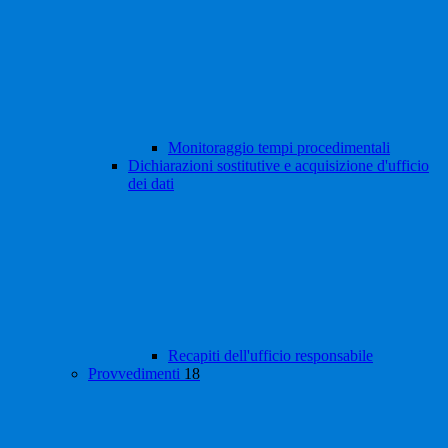
Monitoraggio tempi procedimentali
Dichiarazioni sostitutive e acquisizione d'ufficio
dei dati
Recapiti dell'ufficio responsabile
Provvedimenti
18