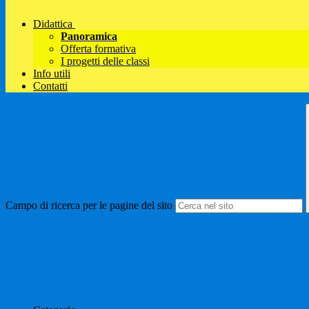
Didattica
Panoramica
Offerta formativa
I progetti delle classi
Info utili
Contatti
Campo di ricerca per le pagine del sito