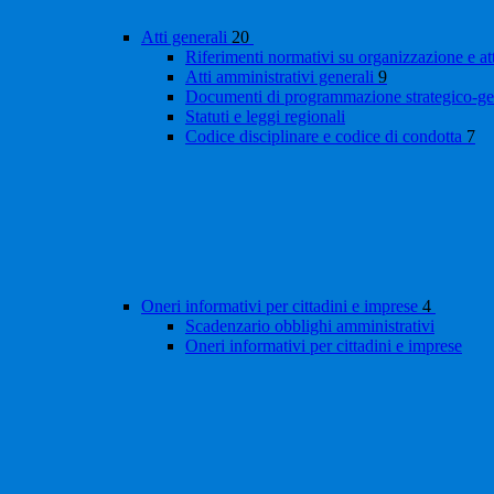
Atti generali
20
Riferimenti normativi su organizzazione e at
Atti amministrativi generali
9
Documenti di programmazione strategico-ge
Statuti e leggi regionali
Codice disciplinare e codice di condotta
7
Oneri informativi per cittadini e imprese
4
Scadenzario obblighi amministrativi
Oneri informativi per cittadini e imprese