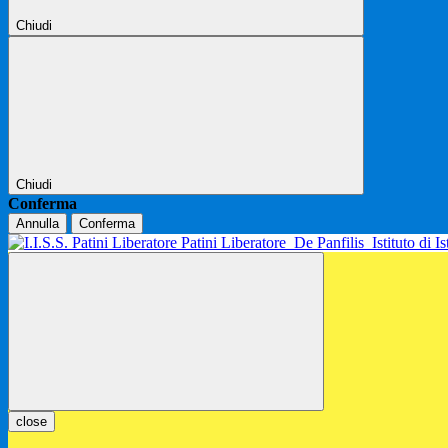
Chiudi
Chiudi
Conferma
Annulla
Conferma
Patini Liberatore
De Panfilis
Istituto di 
close