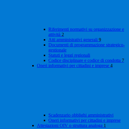
Riferimenti normativi su organizzazione e
attività
2
Atti amministrativi generali
9
Documenti di programmazione strategico-
gestionale
Statuti e leggi regionali
Codice disciplinare e codice di condotta
7
Oneri informativi per cittadini e imprese
4
Scadenzario obblighi amministrativi
Oneri informativi per cittadini e imprese
Attestazioni OIV o struttura analoga
1