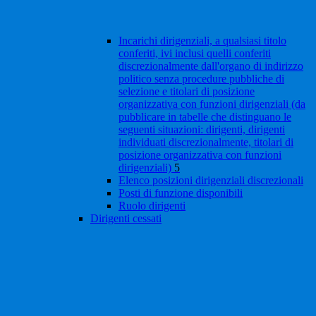
Incarichi dirigenziali, a qualsiasi titolo
conferiti, ivi inclusi quelli conferiti
discrezionalmente dall'organo di indirizzo
politico senza procedure pubbliche di
selezione e titolari di posizione
organizzativa con funzioni dirigenziali (da
pubblicare in tabelle che distinguano le
seguenti situazioni: dirigenti, dirigenti
individuati discrezionalmente, titolari di
posizione organizzativa con funzioni
dirigenziali)
5
Elenco posizioni dirigenziali discrezionali
Posti di funzione disponibili
Ruolo dirigenti
Dirigenti cessati