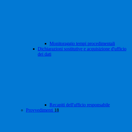
Monitoraggio tempi procedimentali
Dichiarazioni sostitutive e acquisizione d'ufficio
dei dati
Recapiti dell'ufficio responsabile
Provvedimenti
18