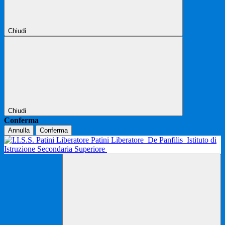
Chiudi
Chiudi
Conferma
Annulla
Conferma
Patini Liberatore
De Panfilis
Istituto di
Istruzione Secondaria Superiore