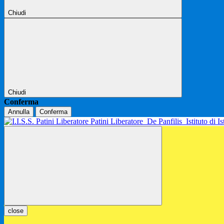
Chiudi
Chiudi
Conferma
Annulla
Conferma
Patini Liberatore
De Panfilis
Istituto di 
close