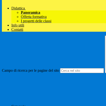
Didattica
Panoramica
Offerta formativa
I progetti delle classi
Info utili
Contatti
Campo di ricerca per le pagine del sito