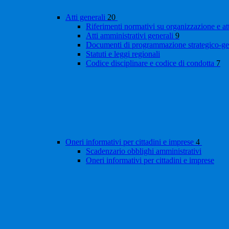
Atti generali
20
Riferimenti normativi su organizzazione e at
Atti amministrativi generali
9
Documenti di programmazione strategico-ge
Statuti e leggi regionali
Codice disciplinare e codice di condotta
7
Oneri informativi per cittadini e imprese
4
Scadenzario obblighi amministrativi
Oneri informativi per cittadini e imprese