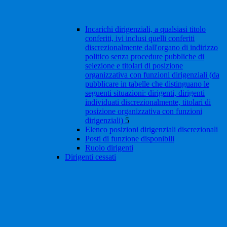
Incarichi dirigenziali, a qualsiasi titolo
conferiti, ivi inclusi quelli conferiti
discrezionalmente dall'organo di indirizzo
politico senza procedure pubbliche di
selezione e titolari di posizione
organizzativa con funzioni dirigenziali (da
pubblicare in tabelle che distinguano le
seguenti situazioni: dirigenti, dirigenti
individuati discrezionalmente, titolari di
posizione organizzativa con funzioni
dirigenziali)
5
Elenco posizioni dirigenziali discrezionali
Posti di funzione disponibili
Ruolo dirigenti
Dirigenti cessati