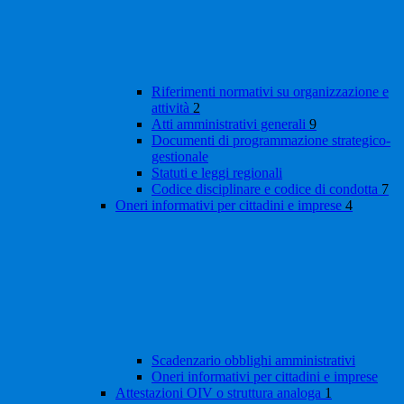
Riferimenti normativi su organizzazione e
attività
2
Atti amministrativi generali
9
Documenti di programmazione strategico-
gestionale
Statuti e leggi regionali
Codice disciplinare e codice di condotta
7
Oneri informativi per cittadini e imprese
4
Scadenzario obblighi amministrativi
Oneri informativi per cittadini e imprese
Attestazioni OIV o struttura analoga
1