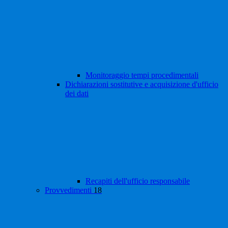
Monitoraggio tempi procedimentali
Dichiarazioni sostitutive e acquisizione d'ufficio
dei dati
Recapiti dell'ufficio responsabile
Provvedimenti
18