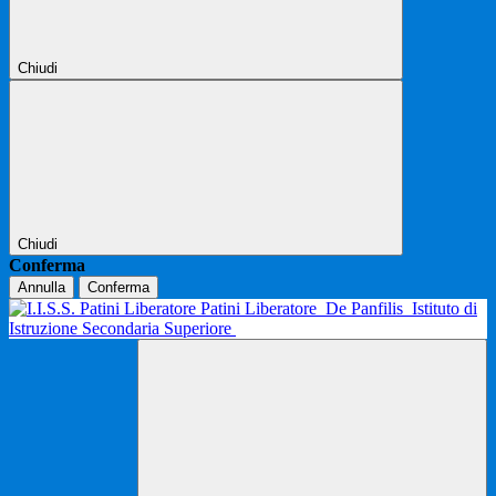
Chiudi
Chiudi
Conferma
Annulla
Conferma
Patini Liberatore
De Panfilis
Istituto di
Istruzione Secondaria Superiore