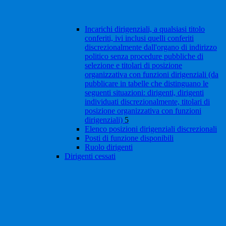
Incarichi dirigenziali, a qualsiasi titolo
conferiti, ivi inclusi quelli conferiti
discrezionalmente dall'organo di indirizzo
politico senza procedure pubbliche di
selezione e titolari di posizione
organizzativa con funzioni dirigenziali (da
pubblicare in tabelle che distinguano le
seguenti situazioni: dirigenti, dirigenti
individuati discrezionalmente, titolari di
posizione organizzativa con funzioni
dirigenziali)
5
Elenco posizioni dirigenziali discrezionali
Posti di funzione disponibili
Ruolo dirigenti
Dirigenti cessati