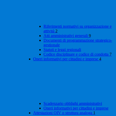
Riferimenti normativi su organizzazione e
attività
2
Atti amministrativi generali
9
Documenti di programmazione strategico-
gestionale
Statuti e leggi regionali
Codice disciplinare e codice di condotta
7
Oneri informativi per cittadini e imprese
4
Scadenzario obblighi amministrativi
Oneri informativi per cittadini e imprese
Attestazioni OIV o struttura analoga
1