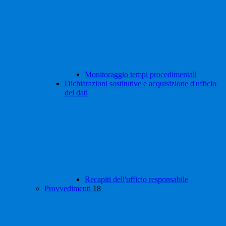
Monitoraggio tempi procedimentali
Dichiarazioni sostitutive e acquisizione d'ufficio
dei dati
Recapiti dell'ufficio responsabile
Provvedimenti
18