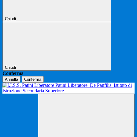
Chiudi
Chiudi
Conferma
Annulla
Conferma
Patini Liberatore
De Panfilis
Istituto di
Istruzione Secondaria Superiore