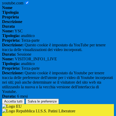
youtube.com
Nome
Tipologia
Proprieta
Descrizione
Durata
Nome:
YSC
Tipologia:
analitico
Proprieta:
Terza-parte
Descrizione:
Questo cookie è impostato da YouTube per tenere
traccia delle visualizzazioni dei video incorporati.
Durata:
Sessione
Nome:
VISITOR_INFO1_LIVE
Tipologia:
analitico
Proprieta:
Terza-parte
Descrizione:
Questo cookie è impostato da Youtube per tenere
traccia delle preferenze dell'utente per i video di Youtube incorporati
nei siti; può anche determinare se il visitatore del sito web sta
utilizzando la nuova o la vecchia versione dell'interfaccia di
Youtube.
Durata:
6 mesi
Accetta tutti
Salva le preferenze
I.I.S.S. Patini Liberatore