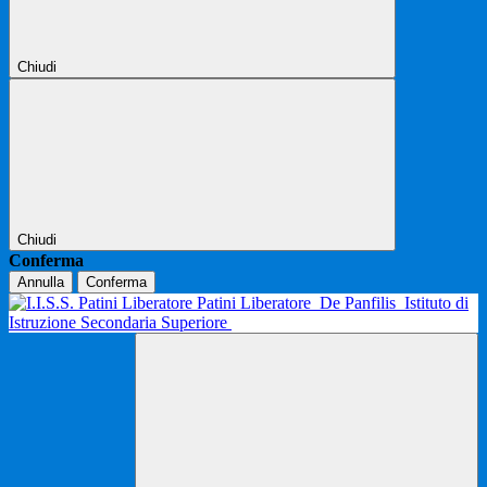
Chiudi
Chiudi
Conferma
Annulla
Conferma
Patini Liberatore
De Panfilis
Istituto di
Istruzione Secondaria Superiore