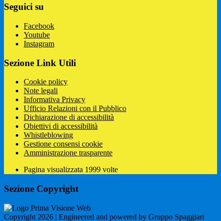
Seguici su
Facebook
Youtube
Instagram
Sezione Link Utili
Cookie policy
Note legali
Informativa Privacy
Ufficio Relazioni con il Pubblico
Dichiarazione di accessibilità
Obiettivi di accessibilità
Whistleblowing
Gestione consensi cookie
Amministrazione trasparente
Pagina visualizzata
1999
volte
Sezione Copyright
Copyright 2026 | Engineered and powered by Gruppo Spaggiari