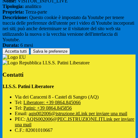
Nome:
VISITOR_INFO1_LIVE
Tipologia:
analitico
Proprieta:
Terza-parte
Descrizione:
Questo cookie è impostato da Youtube per tenere
traccia delle preferenze dell'utente per i video di Youtube incorporati
nei siti; può anche determinare se il visitatore del sito web sta
utilizzando la nuova o la vecchia versione dell'interfaccia di
Youtube.
Durata:
6 mesi
Accetta tutti
Salva le preferenze
I.I.S.S. Patini Liberatore
Contatti
I.I.S.S. Patini Liberatore
Via dei Caraceni 8 - Castel di Sangro (AQ)
Tel:
Liberatore: +39 0864.845066
Tel:
Patini: +39 0864.845856
Email:
aqis002006@istruzione.it
Link per inviare una mail
PEC:
AQIS002006@PEC.ISTRUZIONE.IT
Link per inviare
una mail
C.F.: 82001010667