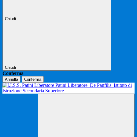
Chiudi
Chiudi
Conferma
Annulla
Conferma
Patini Liberatore
De Panfilis
Istituto di
Istruzione Secondaria Superiore