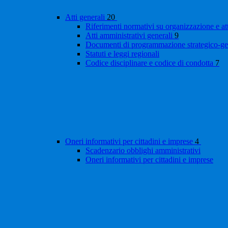
Atti generali
20
Riferimenti normativi su organizzazione e at
Atti amministrativi generali
9
Documenti di programmazione strategico-ge
Statuti e leggi regionali
Codice disciplinare e codice di condotta
7
Oneri informativi per cittadini e imprese
4
Scadenzario obblighi amministrativi
Oneri informativi per cittadini e imprese