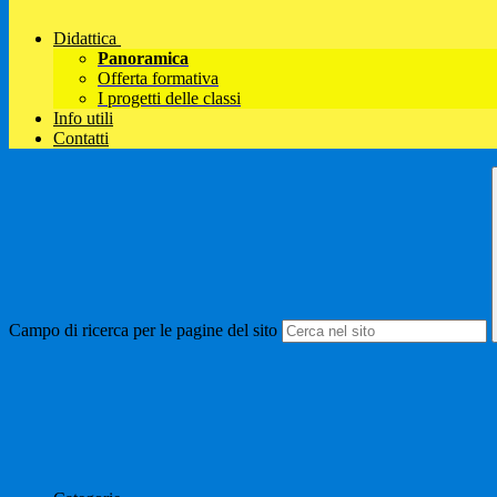
Didattica
Panoramica
Offerta formativa
I progetti delle classi
Info utili
Contatti
Campo di ricerca per le pagine del sito