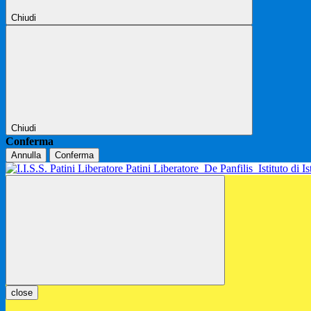
Chiudi
Chiudi
Conferma
Annulla
Conferma
Patini Liberatore
De Panfilis
Istituto di 
close