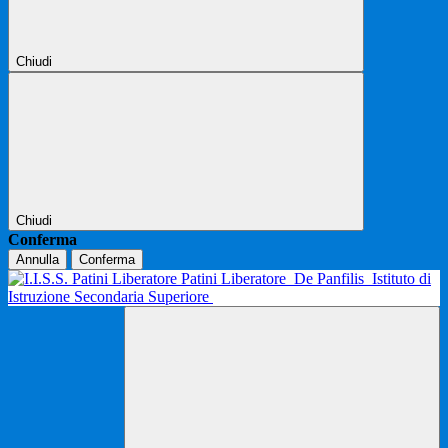
Chiudi
Chiudi
Conferma
Annulla
Conferma
Patini Liberatore
De Panfilis
Istituto di
Istruzione Secondaria Superiore