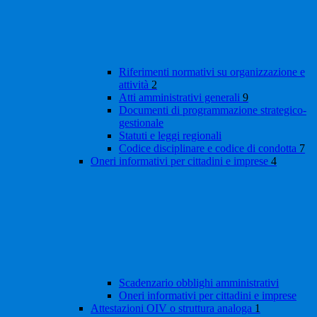
Riferimenti normativi su organizzazione e
attività
2
Atti amministrativi generali
9
Documenti di programmazione strategico-
gestionale
Statuti e leggi regionali
Codice disciplinare e codice di condotta
7
Oneri informativi per cittadini e imprese
4
Scadenzario obblighi amministrativi
Oneri informativi per cittadini e imprese
Attestazioni OIV o struttura analoga
1