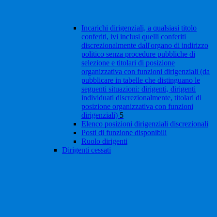
Incarichi dirigenziali, a qualsiasi titolo
conferiti, ivi inclusi quelli conferiti
discrezionalmente dall'organo di indirizzo
politico senza procedure pubbliche di
selezione e titolari di posizione
organizzativa con funzioni dirigenziali (da
pubblicare in tabelle che distinguano le
seguenti situazioni: dirigenti, dirigenti
individuati discrezionalmente, titolari di
posizione organizzativa con funzioni
dirigenziali)
5
Elenco posizioni dirigenziali discrezionali
Posti di funzione disponibili
Ruolo dirigenti
Dirigenti cessati