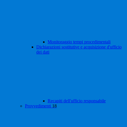
Monitoraggio tempi procedimentali
Dichiarazioni sostitutive e acquisizione d'ufficio
dei dati
Recapiti dell'ufficio responsabile
Provvedimenti
18