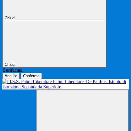
Chiudi
Chiudi
Conferma
Annulla
Conferma
Patini Liberatore
De Panfilis
Istituto di
Istruzione Secondaria Superiore