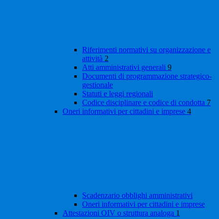
Riferimenti normativi su organizzazione e
attività
2
Atti amministrativi generali
9
Documenti di programmazione strategico-
gestionale
Statuti e leggi regionali
Codice disciplinare e codice di condotta
7
Oneri informativi per cittadini e imprese
4
Scadenzario obblighi amministrativi
Oneri informativi per cittadini e imprese
Attestazioni OIV o struttura analoga
1