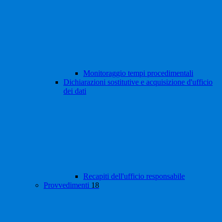
Monitoraggio tempi procedimentali
Dichiarazioni sostitutive e acquisizione d'ufficio
dei dati
Recapiti dell'ufficio responsabile
Provvedimenti
18