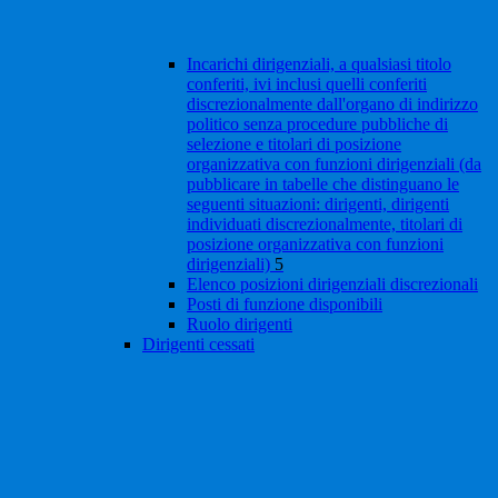
Incarichi dirigenziali, a qualsiasi titolo
conferiti, ivi inclusi quelli conferiti
discrezionalmente dall'organo di indirizzo
politico senza procedure pubbliche di
selezione e titolari di posizione
organizzativa con funzioni dirigenziali (da
pubblicare in tabelle che distinguano le
seguenti situazioni: dirigenti, dirigenti
individuati discrezionalmente, titolari di
posizione organizzativa con funzioni
dirigenziali)
5
Elenco posizioni dirigenziali discrezionali
Posti di funzione disponibili
Ruolo dirigenti
Dirigenti cessati