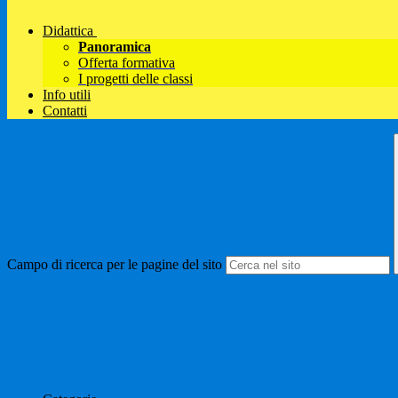
Didattica
Panoramica
Offerta formativa
I progetti delle classi
Info utili
Contatti
Campo di ricerca per le pagine del sito