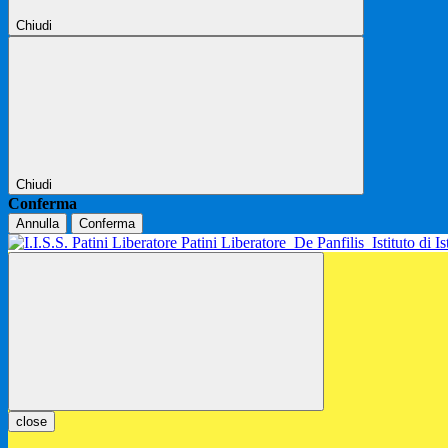
Chiudi
Chiudi
Conferma
Annulla
Conferma
Patini Liberatore
De Panfilis
Istituto di 
close