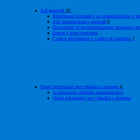
Atti generali
20
Riferimenti normativi su organizzazione e at
Atti amministrativi generali
9
Documenti di programmazione strategico-ge
Statuti e leggi regionali
Codice disciplinare e codice di condotta
7
Oneri informativi per cittadini e imprese
4
Scadenzario obblighi amministrativi
Oneri informativi per cittadini e imprese