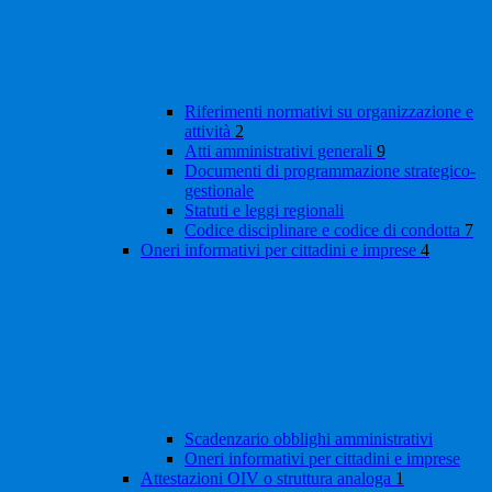
Riferimenti normativi su organizzazione e
attività
2
Atti amministrativi generali
9
Documenti di programmazione strategico-
gestionale
Statuti e leggi regionali
Codice disciplinare e codice di condotta
7
Oneri informativi per cittadini e imprese
4
Scadenzario obblighi amministrativi
Oneri informativi per cittadini e imprese
Attestazioni OIV o struttura analoga
1