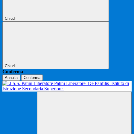
Chiudi
Chiudi
Conferma
Annulla
Conferma
Patini Liberatore
De Panfilis
Istituto di
Istruzione Secondaria Superiore