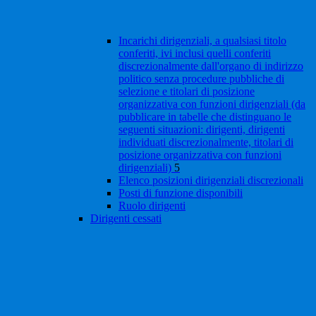
Incarichi dirigenziali, a qualsiasi titolo
conferiti, ivi inclusi quelli conferiti
discrezionalmente dall'organo di indirizzo
politico senza procedure pubbliche di
selezione e titolari di posizione
organizzativa con funzioni dirigenziali (da
pubblicare in tabelle che distinguano le
seguenti situazioni: dirigenti, dirigenti
individuati discrezionalmente, titolari di
posizione organizzativa con funzioni
dirigenziali)
5
Elenco posizioni dirigenziali discrezionali
Posti di funzione disponibili
Ruolo dirigenti
Dirigenti cessati