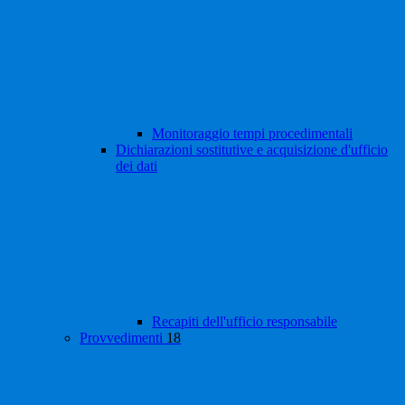
Monitoraggio tempi procedimentali
Dichiarazioni sostitutive e acquisizione d'ufficio
dei dati
Recapiti dell'ufficio responsabile
Provvedimenti
18