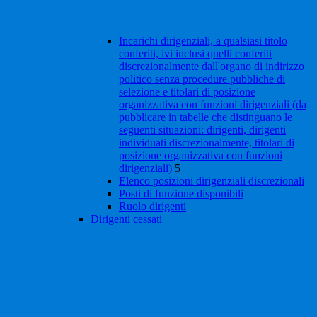
Incarichi dirigenziali, a qualsiasi titolo
conferiti, ivi inclusi quelli conferiti
discrezionalmente dall'organo di indirizzo
politico senza procedure pubbliche di
selezione e titolari di posizione
organizzativa con funzioni dirigenziali (da
pubblicare in tabelle che distinguano le
seguenti situazioni: dirigenti, dirigenti
individuati discrezionalmente, titolari di
posizione organizzativa con funzioni
dirigenziali)
5
Elenco posizioni dirigenziali discrezionali
Posti di funzione disponibili
Ruolo dirigenti
Dirigenti cessati