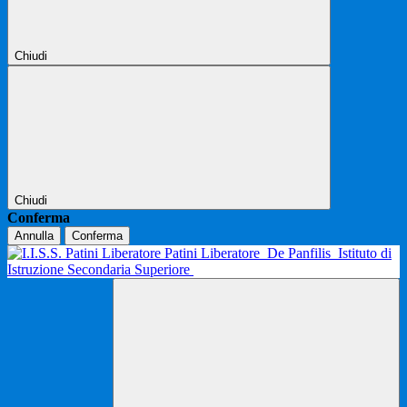
Chiudi
Chiudi
Conferma
Annulla
Conferma
Patini Liberatore
De Panfilis
Istituto di
Istruzione Secondaria Superiore