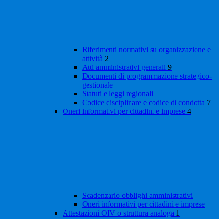
Riferimenti normativi su organizzazione e
attività
2
Atti amministrativi generali
9
Documenti di programmazione strategico-
gestionale
Statuti e leggi regionali
Codice disciplinare e codice di condotta
7
Oneri informativi per cittadini e imprese
4
Scadenzario obblighi amministrativi
Oneri informativi per cittadini e imprese
Attestazioni OIV o struttura analoga
1