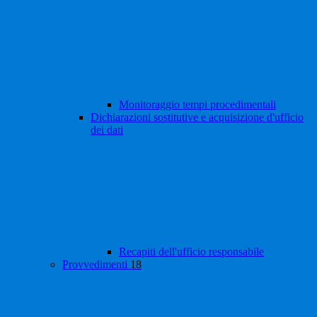
Monitoraggio tempi procedimentali
Dichiarazioni sostitutive e acquisizione d'ufficio
dei dati
Recapiti dell'ufficio responsabile
Provvedimenti
18