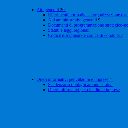
Atti generali
20
Riferimenti normativi su organizzazione e at
Atti amministrativi generali
9
Documenti di programmazione strategico-ge
Statuti e leggi regionali
Codice disciplinare e codice di condotta
7
Oneri informativi per cittadini e imprese
4
Scadenzario obblighi amministrativi
Oneri informativi per cittadini e imprese