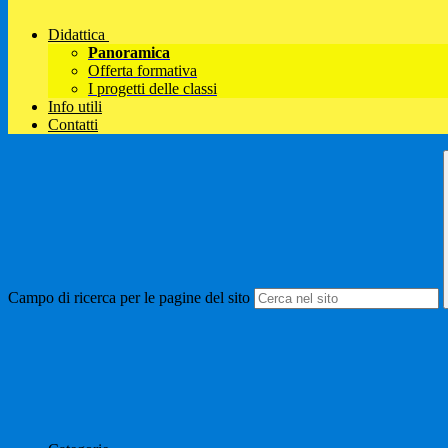
Didattica
Panoramica
Offerta formativa
I progetti delle classi
Info utili
Contatti
Campo di ricerca per le pagine del sito