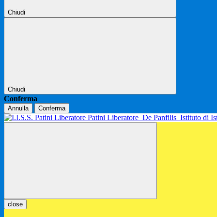
Chiudi
Chiudi
Conferma
Annulla
Conferma
Patini Liberatore
De Panfilis
Istituto di 
close