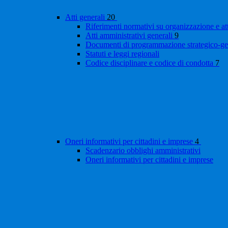
Atti generali
20
Riferimenti normativi su organizzazione e at
Atti amministrativi generali
9
Documenti di programmazione strategico-ge
Statuti e leggi regionali
Codice disciplinare e codice di condotta
7
Oneri informativi per cittadini e imprese
4
Scadenzario obblighi amministrativi
Oneri informativi per cittadini e imprese