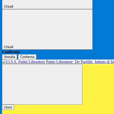
Chiudi
Chiudi
Conferma
Annulla
Conferma
Patini Liberatore
De Panfilis
Istituto di 
close