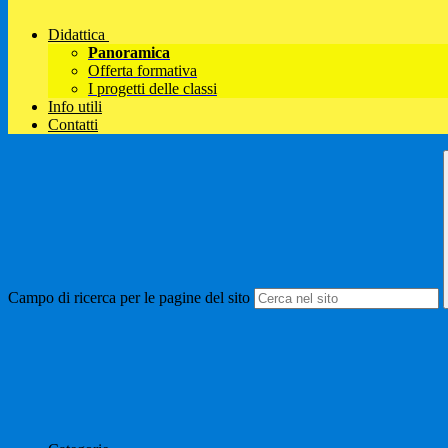
Didattica
Panoramica
Offerta formativa
I progetti delle classi
Info utili
Contatti
Campo di ricerca per le pagine del sito