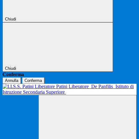
Chiudi
Chiudi
Conferma
Annulla
Conferma
Patini Liberatore
De Panfilis
Istituto di
Istruzione Secondaria Superiore