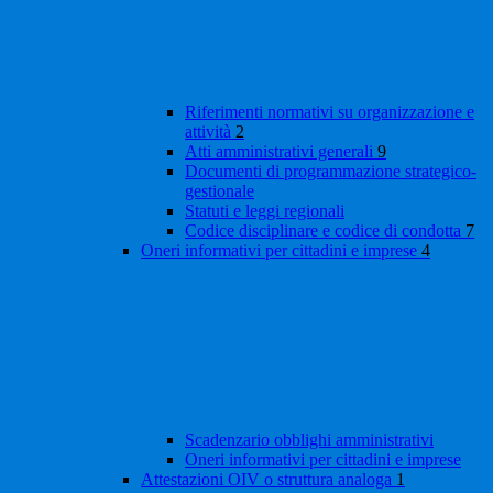
Riferimenti normativi su organizzazione e
attività
2
Atti amministrativi generali
9
Documenti di programmazione strategico-
gestionale
Statuti e leggi regionali
Codice disciplinare e codice di condotta
7
Oneri informativi per cittadini e imprese
4
Scadenzario obblighi amministrativi
Oneri informativi per cittadini e imprese
Attestazioni OIV o struttura analoga
1