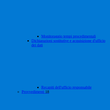
Monitoraggio tempi procedimentali
Dichiarazioni sostitutive e acquisizione d'ufficio
dei dati
Recapiti dell'ufficio responsabile
Provvedimenti
18