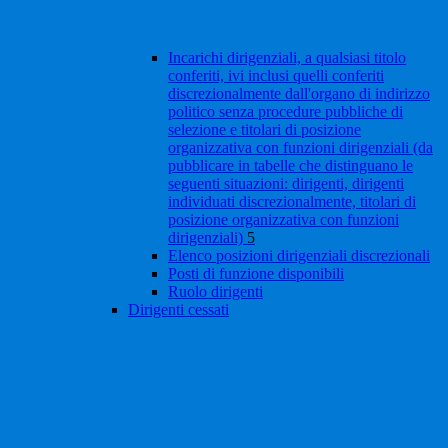
Incarichi dirigenziali, a qualsiasi titolo
conferiti, ivi inclusi quelli conferiti
discrezionalmente dall'organo di indirizzo
politico senza procedure pubbliche di
selezione e titolari di posizione
organizzativa con funzioni dirigenziali (da
pubblicare in tabelle che distinguano le
seguenti situazioni: dirigenti, dirigenti
individuati discrezionalmente, titolari di
posizione organizzativa con funzioni
dirigenziali)
5
Elenco posizioni dirigenziali discrezionali
Posti di funzione disponibili
Ruolo dirigenti
Dirigenti cessati