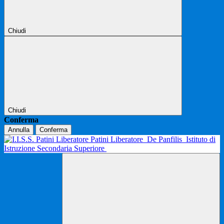
Chiudi
Chiudi
Conferma
Annulla
Conferma
Patini Liberatore
De Panfilis
Istituto di
Istruzione Secondaria Superiore