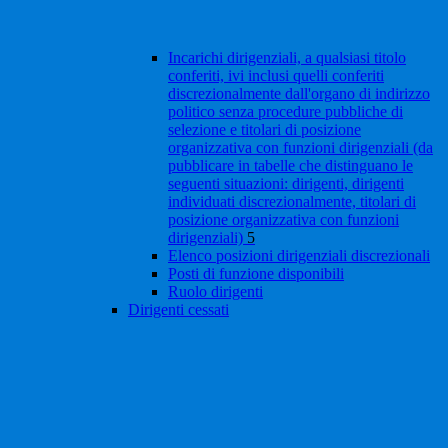
Incarichi dirigenziali, a qualsiasi titolo
conferiti, ivi inclusi quelli conferiti
discrezionalmente dall'organo di indirizzo
politico senza procedure pubbliche di
selezione e titolari di posizione
organizzativa con funzioni dirigenziali (da
pubblicare in tabelle che distinguano le
seguenti situazioni: dirigenti, dirigenti
individuati discrezionalmente, titolari di
posizione organizzativa con funzioni
dirigenziali)
5
Elenco posizioni dirigenziali discrezionali
Posti di funzione disponibili
Ruolo dirigenti
Dirigenti cessati