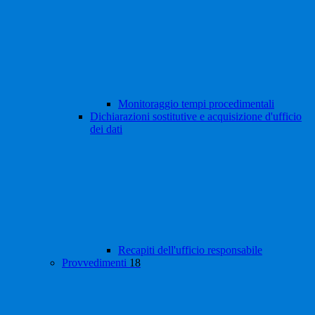
Monitoraggio tempi procedimentali
Dichiarazioni sostitutive e acquisizione d'ufficio
dei dati
Recapiti dell'ufficio responsabile
Provvedimenti
18