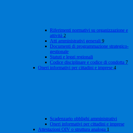
Riferimenti normativi su organizzazione e
attività
2
Atti amministrativi generali
9
Documenti di programmazione strategico-
gestionale
Statuti e leggi regionali
Codice disciplinare e codice di condotta
7
Oneri informativi per cittadini e imprese
4
Scadenzario obblighi amministrativi
Oneri informativi per cittadini e imprese
Attestazioni OIV o struttura analoga
1