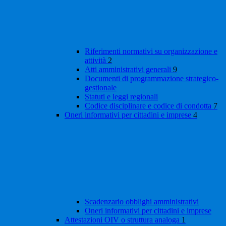
Riferimenti normativi su organizzazione e
attività
2
Atti amministrativi generali
9
Documenti di programmazione strategico-
gestionale
Statuti e leggi regionali
Codice disciplinare e codice di condotta
7
Oneri informativi per cittadini e imprese
4
Scadenzario obblighi amministrativi
Oneri informativi per cittadini e imprese
Attestazioni OIV o struttura analoga
1