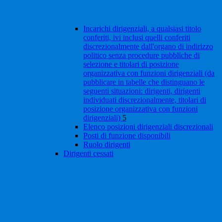
Incarichi dirigenziali, a qualsiasi titolo
conferiti, ivi inclusi quelli conferiti
discrezionalmente dall'organo di indirizzo
politico senza procedure pubbliche di
selezione e titolari di posizione
organizzativa con funzioni dirigenziali (da
pubblicare in tabelle che distinguano le
seguenti situazioni: dirigenti, dirigenti
individuati discrezionalmente, titolari di
posizione organizzativa con funzioni
dirigenziali)
5
Elenco posizioni dirigenziali discrezionali
Posti di funzione disponibili
Ruolo dirigenti
Dirigenti cessati