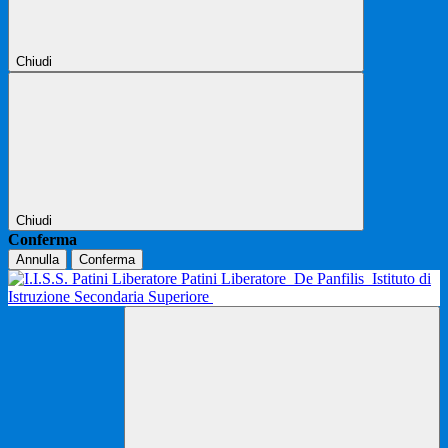
Chiudi
Chiudi
Conferma
Annulla
Conferma
Patini Liberatore
De Panfilis
Istituto di
Istruzione Secondaria Superiore