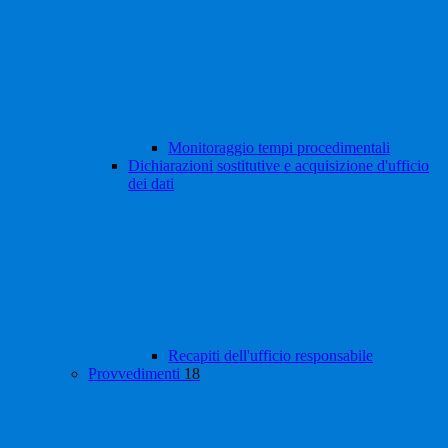
Monitoraggio tempi procedimentali
Dichiarazioni sostitutive e acquisizione d'ufficio
dei dati
Recapiti dell'ufficio responsabile
Provvedimenti
18