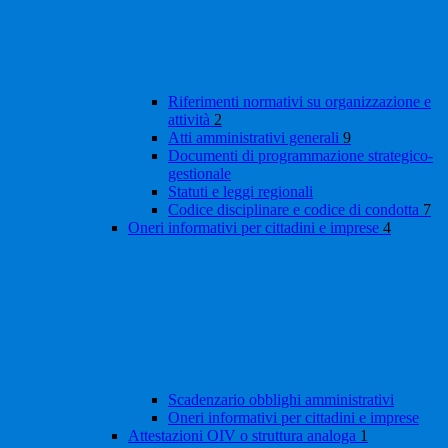
Riferimenti normativi su organizzazione e
attività
2
Atti amministrativi generali
9
Documenti di programmazione strategico-
gestionale
Statuti e leggi regionali
Codice disciplinare e codice di condotta
7
Oneri informativi per cittadini e imprese
4
Scadenzario obblighi amministrativi
Oneri informativi per cittadini e imprese
Attestazioni OIV o struttura analoga
1