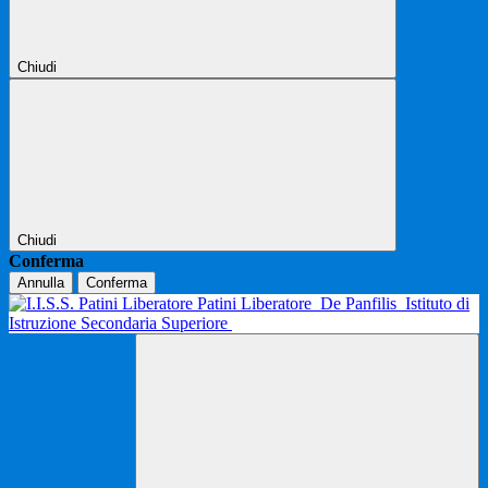
Chiudi
Chiudi
Conferma
Annulla
Conferma
Patini Liberatore
De Panfilis
Istituto di
Istruzione Secondaria Superiore