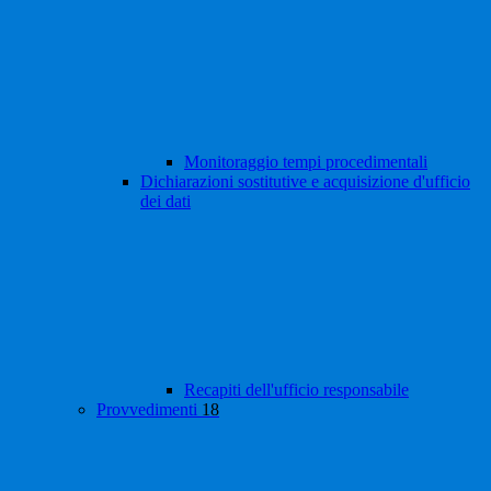
Monitoraggio tempi procedimentali
Dichiarazioni sostitutive e acquisizione d'ufficio
dei dati
Recapiti dell'ufficio responsabile
Provvedimenti
18