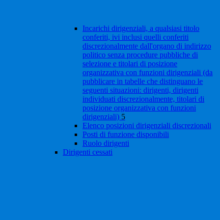
Incarichi dirigenziali, a qualsiasi titolo
conferiti, ivi inclusi quelli conferiti
discrezionalmente dall'organo di indirizzo
politico senza procedure pubbliche di
selezione e titolari di posizione
organizzativa con funzioni dirigenziali (da
pubblicare in tabelle che distinguano le
seguenti situazioni: dirigenti, dirigenti
individuati discrezionalmente, titolari di
posizione organizzativa con funzioni
dirigenziali)
5
Elenco posizioni dirigenziali discrezionali
Posti di funzione disponibili
Ruolo dirigenti
Dirigenti cessati