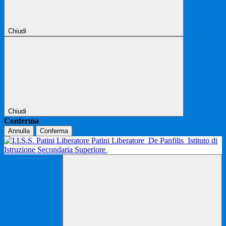
Chiudi
Chiudi
Conferma
Annulla
Conferma
Patini Liberatore
De Panfilis
Istituto di
Istruzione Secondaria Superiore