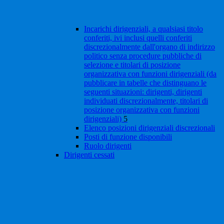
Incarichi dirigenziali, a qualsiasi titolo
conferiti, ivi inclusi quelli conferiti
discrezionalmente dall'organo di indirizzo
politico senza procedure pubbliche di
selezione e titolari di posizione
organizzativa con funzioni dirigenziali (da
pubblicare in tabelle che distinguano le
seguenti situazioni: dirigenti, dirigenti
individuati discrezionalmente, titolari di
posizione organizzativa con funzioni
dirigenziali)
5
Elenco posizioni dirigenziali discrezionali
Posti di funzione disponibili
Ruolo dirigenti
Dirigenti cessati