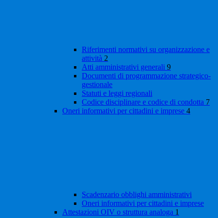
Riferimenti normativi su organizzazione e
attività
2
Atti amministrativi generali
9
Documenti di programmazione strategico-
gestionale
Statuti e leggi regionali
Codice disciplinare e codice di condotta
7
Oneri informativi per cittadini e imprese
4
Scadenzario obblighi amministrativi
Oneri informativi per cittadini e imprese
Attestazioni OIV o struttura analoga
1