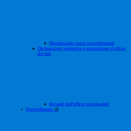
Monitoraggio tempi procedimentali
Dichiarazioni sostitutive e acquisizione d'ufficio
dei dati
Recapiti dell'ufficio responsabile
Provvedimenti
18