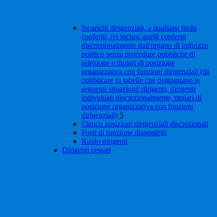
Incarichi dirigenziali, a qualsiasi titolo
conferiti, ivi inclusi quelli conferiti
discrezionalmente dall'organo di indirizzo
politico senza procedure pubbliche di
selezione e titolari di posizione
organizzativa con funzioni dirigenziali (da
pubblicare in tabelle che distinguano le
seguenti situazioni: dirigenti, dirigenti
individuati discrezionalmente, titolari di
posizione organizzativa con funzioni
dirigenziali)
5
Elenco posizioni dirigenziali discrezionali
Posti di funzione disponibili
Ruolo dirigenti
Dirigenti cessati