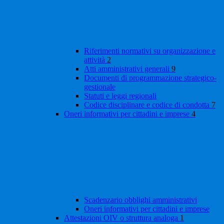
Riferimenti normativi su organizzazione e
attività
2
Atti amministrativi generali
9
Documenti di programmazione strategico-
gestionale
Statuti e leggi regionali
Codice disciplinare e codice di condotta
7
Oneri informativi per cittadini e imprese
4
Scadenzario obblighi amministrativi
Oneri informativi per cittadini e imprese
Attestazioni OIV o struttura analoga
1