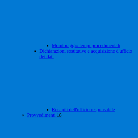
Monitoraggio tempi procedimentali
Dichiarazioni sostitutive e acquisizione d'ufficio
dei dati
Recapiti dell'ufficio responsabile
Provvedimenti
18