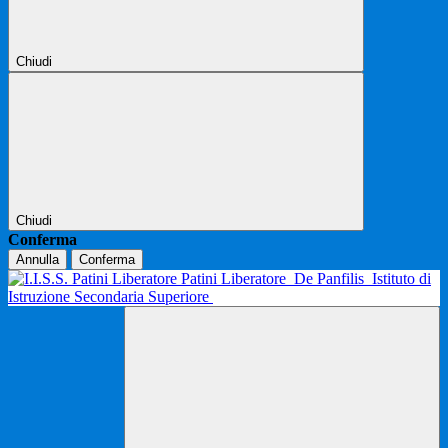
Chiudi
Chiudi
Conferma
Annulla
Conferma
Patini Liberatore
De Panfilis
Istituto di
Istruzione Secondaria Superiore