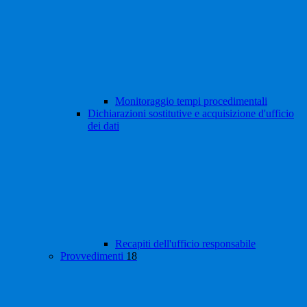
Monitoraggio tempi procedimentali
Dichiarazioni sostitutive e acquisizione d'ufficio
dei dati
Recapiti dell'ufficio responsabile
Provvedimenti
18