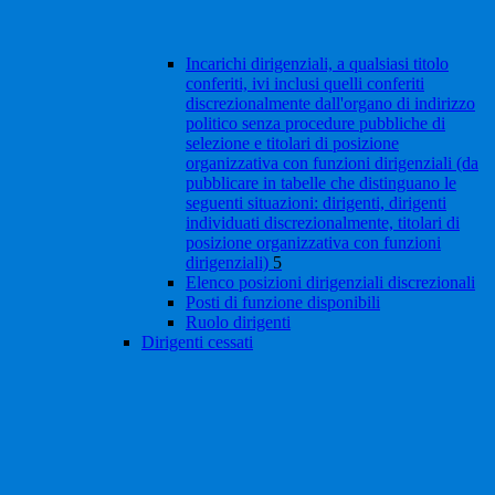
Incarichi dirigenziali, a qualsiasi titolo
conferiti, ivi inclusi quelli conferiti
discrezionalmente dall'organo di indirizzo
politico senza procedure pubbliche di
selezione e titolari di posizione
organizzativa con funzioni dirigenziali (da
pubblicare in tabelle che distinguano le
seguenti situazioni: dirigenti, dirigenti
individuati discrezionalmente, titolari di
posizione organizzativa con funzioni
dirigenziali)
5
Elenco posizioni dirigenziali discrezionali
Posti di funzione disponibili
Ruolo dirigenti
Dirigenti cessati