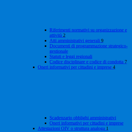
Riferimenti normativi su organizzazione e
attività
2
Atti amministrativi generali
9
Documenti di programmazione strategico-
gestionale
Statuti e leggi regionali
Codice disciplinare e codice di condotta
7
Oneri informativi per cittadini e imprese
4
Scadenzario obblighi amministrativi
Oneri informativi per cittadini e imprese
Attestazioni OIV o struttura analoga
1