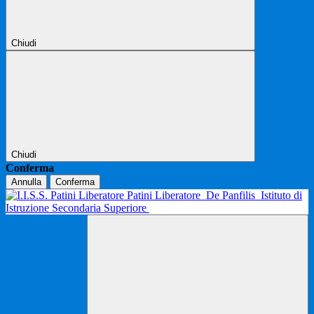
Chiudi
Chiudi
Conferma
Annulla
Conferma
Patini Liberatore
De Panfilis
Istituto di
Istruzione Secondaria Superiore