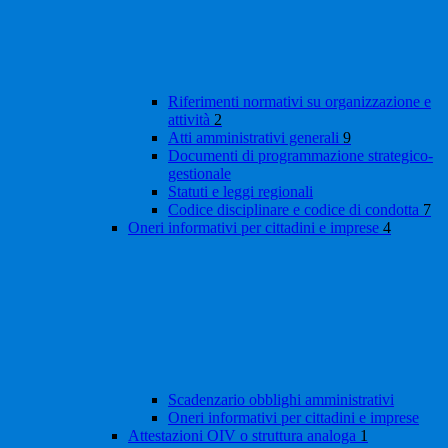
Riferimenti normativi su organizzazione e
attività
2
Atti amministrativi generali
9
Documenti di programmazione strategico-
gestionale
Statuti e leggi regionali
Codice disciplinare e codice di condotta
7
Oneri informativi per cittadini e imprese
4
Scadenzario obblighi amministrativi
Oneri informativi per cittadini e imprese
Attestazioni OIV o struttura analoga
1