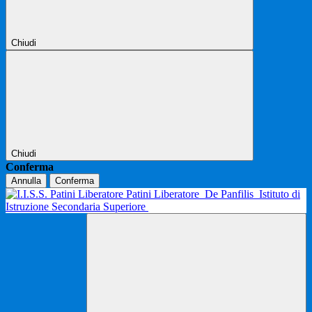
Chiudi
Chiudi
Conferma
Annulla
Conferma
Patini Liberatore
De Panfilis
Istituto di
Istruzione Secondaria Superiore