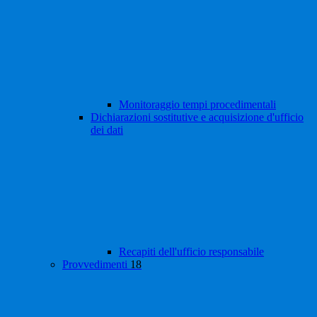
Monitoraggio tempi procedimentali
Dichiarazioni sostitutive e acquisizione d'ufficio
dei dati
Recapiti dell'ufficio responsabile
Provvedimenti
18