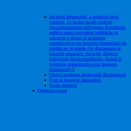
Incarichi dirigenziali, a qualsiasi titolo
conferiti, ivi inclusi quelli conferiti
discrezionalmente dall'organo di indirizzo
politico senza procedure pubbliche di
selezione e titolari di posizione
organizzativa con funzioni dirigenziali (da
pubblicare in tabelle che distinguano le
seguenti situazioni: dirigenti, dirigenti
individuati discrezionalmente, titolari di
posizione organizzativa con funzioni
dirigenziali)
5
Elenco posizioni dirigenziali discrezionali
Posti di funzione disponibili
Ruolo dirigenti
Dirigenti cessati