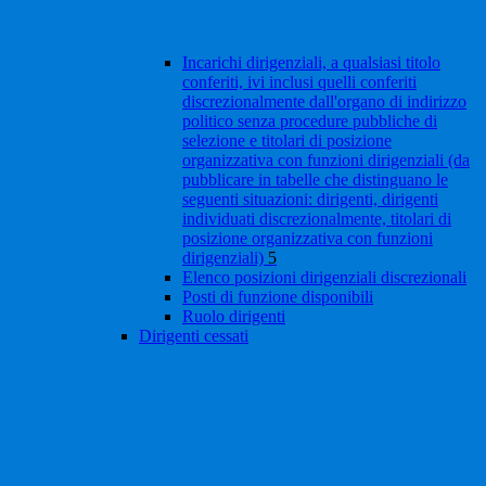
Incarichi dirigenziali, a qualsiasi titolo
conferiti, ivi inclusi quelli conferiti
discrezionalmente dall'organo di indirizzo
politico senza procedure pubbliche di
selezione e titolari di posizione
organizzativa con funzioni dirigenziali (da
pubblicare in tabelle che distinguano le
seguenti situazioni: dirigenti, dirigenti
individuati discrezionalmente, titolari di
posizione organizzativa con funzioni
dirigenziali)
5
Elenco posizioni dirigenziali discrezionali
Posti di funzione disponibili
Ruolo dirigenti
Dirigenti cessati