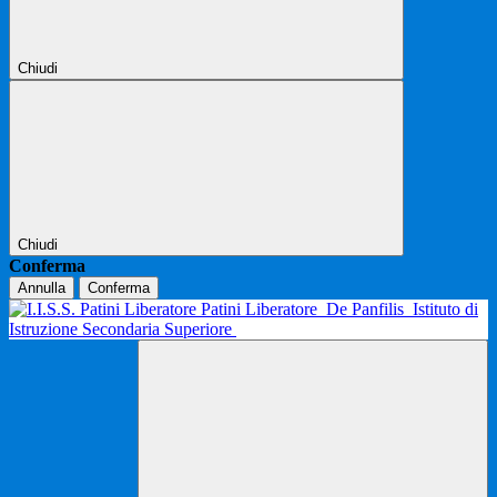
Chiudi
Chiudi
Conferma
Annulla
Conferma
Patini Liberatore
De Panfilis
Istituto di
Istruzione Secondaria Superiore