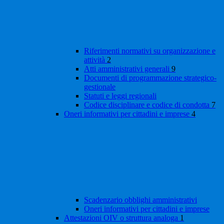
Riferimenti normativi su organizzazione e
attività
2
Atti amministrativi generali
9
Documenti di programmazione strategico-
gestionale
Statuti e leggi regionali
Codice disciplinare e codice di condotta
7
Oneri informativi per cittadini e imprese
4
Scadenzario obblighi amministrativi
Oneri informativi per cittadini e imprese
Attestazioni OIV o struttura analoga
1