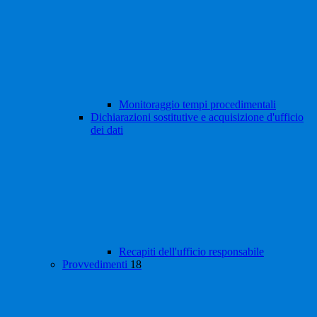
Monitoraggio tempi procedimentali
Dichiarazioni sostitutive e acquisizione d'ufficio
dei dati
Recapiti dell'ufficio responsabile
Provvedimenti
18