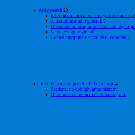
Atti generali
20
Riferimenti normativi su organizzazione e at
Atti amministrativi generali
9
Documenti di programmazione strategico-ge
Statuti e leggi regionali
Codice disciplinare e codice di condotta
7
Oneri informativi per cittadini e imprese
4
Scadenzario obblighi amministrativi
Oneri informativi per cittadini e imprese