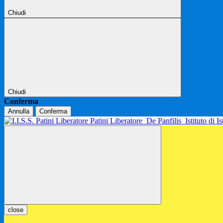
Chiudi
Chiudi
Conferma
Annulla
Conferma
Patini Liberatore
De Panfilis
Istituto di 
close