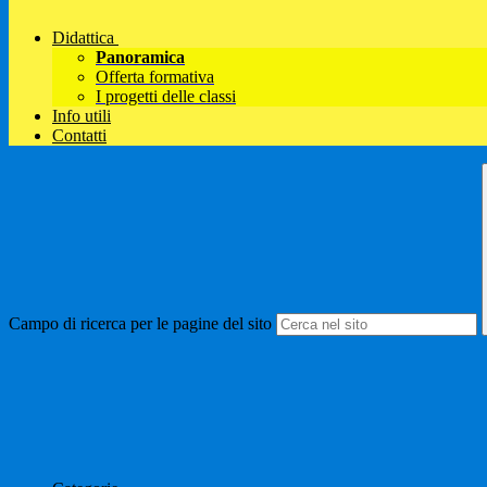
Didattica
Panoramica
Offerta formativa
I progetti delle classi
Info utili
Contatti
Campo di ricerca per le pagine del sito