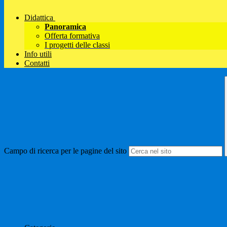
Didattica
Panoramica
Offerta formativa
I progetti delle classi
Info utili
Contatti
Campo di ricerca per le pagine del sito