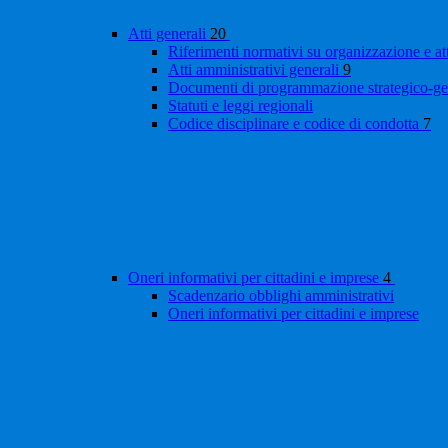
Atti generali
20
Riferimenti normativi su organizzazione e at
Atti amministrativi generali
9
Documenti di programmazione strategico-ge
Statuti e leggi regionali
Codice disciplinare e codice di condotta
7
Oneri informativi per cittadini e imprese
4
Scadenzario obblighi amministrativi
Oneri informativi per cittadini e imprese