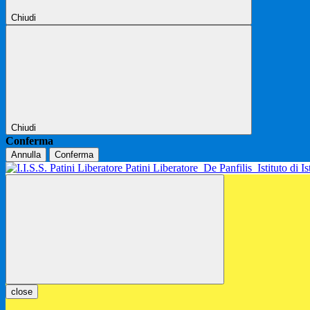
Chiudi
Chiudi
Conferma
Annulla
Conferma
Patini Liberatore
De Panfilis
Istituto di 
close