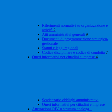
Riferimenti normativi su organizzazione e
attività
2
Atti amministrativi generali
9
Documenti di programmazione strategico-
gestionale
Statuti e leggi regionali
Codice disciplinare e codice di condotta
7
Oneri informativi per cittadini e imprese
4
Scadenzario obblighi amministrativi
Oneri informativi per cittadini e imprese
Attestazioni OIV o struttura analoga
1