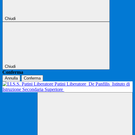
Chiudi
Chiudi
Conferma
Annulla
Conferma
Patini Liberatore
De Panfilis
Istituto di
Istruzione Secondaria Superiore