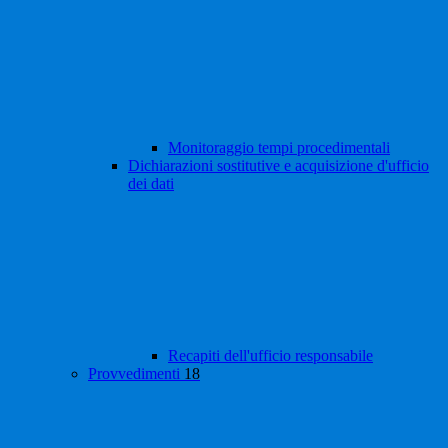
Monitoraggio tempi procedimentali
Dichiarazioni sostitutive e acquisizione d'ufficio
dei dati
Recapiti dell'ufficio responsabile
Provvedimenti
18