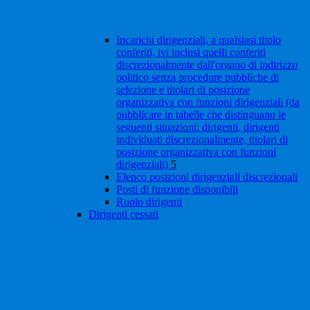
Incarichi dirigenziali, a qualsiasi titolo
conferiti, ivi inclusi quelli conferiti
discrezionalmente dall'organo di indirizzo
politico senza procedure pubbliche di
selezione e titolari di posizione
organizzativa con funzioni dirigenziali (da
pubblicare in tabelle che distinguano le
seguenti situazioni: dirigenti, dirigenti
individuati discrezionalmente, titolari di
posizione organizzativa con funzioni
dirigenziali)
5
Elenco posizioni dirigenziali discrezionali
Posti di funzione disponibili
Ruolo dirigenti
Dirigenti cessati