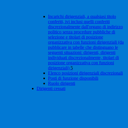
Incarichi dirigenziali, a qualsiasi titolo
conferiti, ivi inclusi quelli conferiti
discrezionalmente dall'organo di indirizzo
politico senza procedure pubbliche di
selezione e titolari di posizione
organizzativa con funzioni dirigenziali (da
pubblicare in tabelle che distinguano le
seguenti situazioni: dirigenti, dirigenti
individuati discrezionalmente, titolari di
posizione organizzativa con funzioni
dirigenziali)
5
Elenco posizioni dirigenziali discrezionali
Posti di funzione disponibili
Ruolo dirigenti
Dirigenti cessati