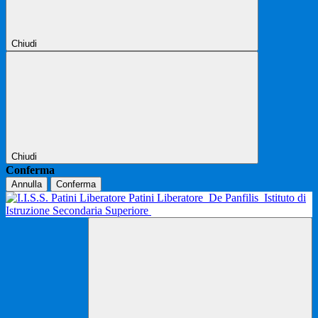
Chiudi
Chiudi
Conferma
Annulla
Conferma
Patini Liberatore
De Panfilis
Istituto di
Istruzione Secondaria Superiore