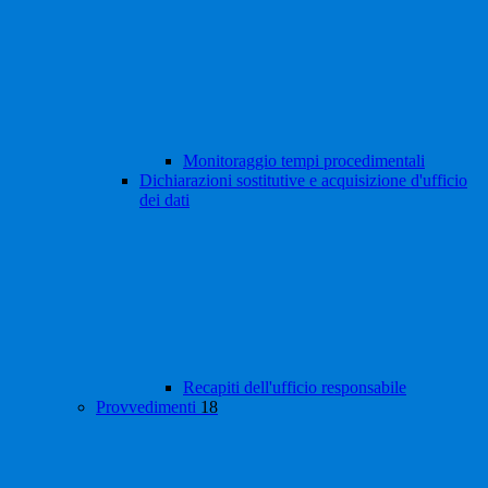
Monitoraggio tempi procedimentali
Dichiarazioni sostitutive e acquisizione d'ufficio
dei dati
Recapiti dell'ufficio responsabile
Provvedimenti
18