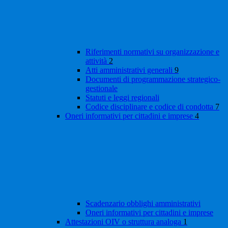
Riferimenti normativi su organizzazione e
attività
2
Atti amministrativi generali
9
Documenti di programmazione strategico-
gestionale
Statuti e leggi regionali
Codice disciplinare e codice di condotta
7
Oneri informativi per cittadini e imprese
4
Scadenzario obblighi amministrativi
Oneri informativi per cittadini e imprese
Attestazioni OIV o struttura analoga
1