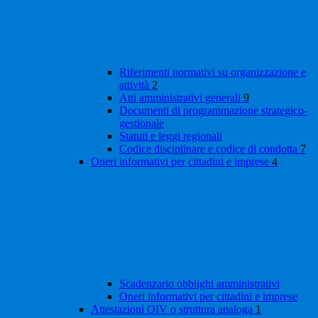
Riferimenti normativi su organizzazione e
attività
2
Atti amministrativi generali
9
Documenti di programmazione strategico-
gestionale
Statuti e leggi regionali
Codice disciplinare e codice di condotta
7
Oneri informativi per cittadini e imprese
4
Scadenzario obblighi amministrativi
Oneri informativi per cittadini e imprese
Attestazioni OIV o struttura analoga
1