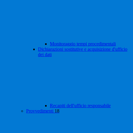
Monitoraggio tempi procedimentali
Dichiarazioni sostitutive e acquisizione d'ufficio
dei dati
Recapiti dell'ufficio responsabile
Provvedimenti
18