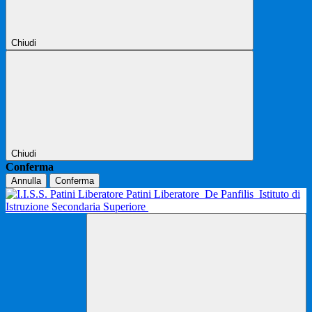
Chiudi
Chiudi
Conferma
Annulla
Conferma
Patini Liberatore
De Panfilis
Istituto di
Istruzione Secondaria Superiore