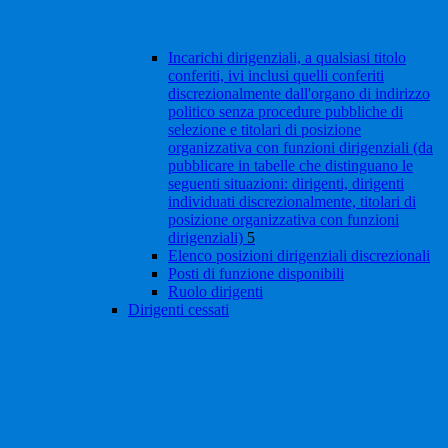
Incarichi dirigenziali, a qualsiasi titolo
conferiti, ivi inclusi quelli conferiti
discrezionalmente dall'organo di indirizzo
politico senza procedure pubbliche di
selezione e titolari di posizione
organizzativa con funzioni dirigenziali (da
pubblicare in tabelle che distinguano le
seguenti situazioni: dirigenti, dirigenti
individuati discrezionalmente, titolari di
posizione organizzativa con funzioni
dirigenziali)
5
Elenco posizioni dirigenziali discrezionali
Posti di funzione disponibili
Ruolo dirigenti
Dirigenti cessati