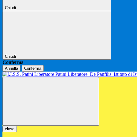
Chiudi
Chiudi
Conferma
Annulla
Conferma
Patini Liberatore
De Panfilis
Istituto di 
close