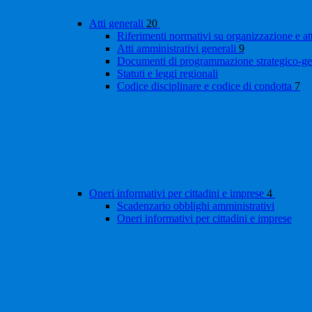
Atti generali
20
Riferimenti normativi su organizzazione e at
Atti amministrativi generali
9
Documenti di programmazione strategico-ge
Statuti e leggi regionali
Codice disciplinare e codice di condotta
7
Oneri informativi per cittadini e imprese
4
Scadenzario obblighi amministrativi
Oneri informativi per cittadini e imprese