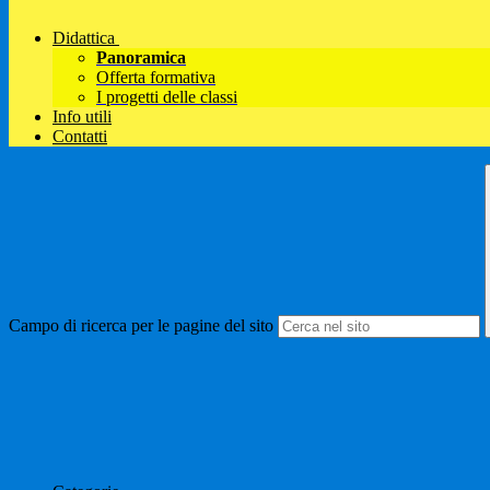
Didattica
Panoramica
Offerta formativa
I progetti delle classi
Info utili
Contatti
Campo di ricerca per le pagine del sito