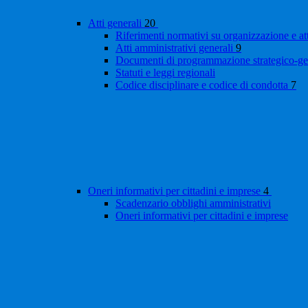
Atti generali
20
Riferimenti normativi su organizzazione e at
Atti amministrativi generali
9
Documenti di programmazione strategico-ge
Statuti e leggi regionali
Codice disciplinare e codice di condotta
7
Oneri informativi per cittadini e imprese
4
Scadenzario obblighi amministrativi
Oneri informativi per cittadini e imprese