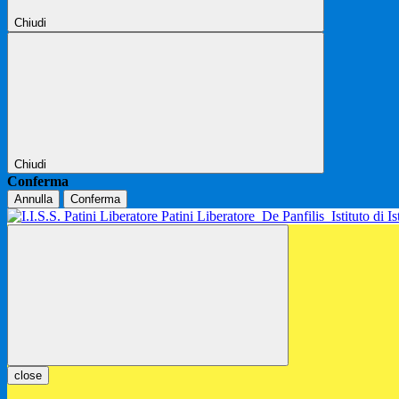
Chiudi
Chiudi
Conferma
Annulla
Conferma
Patini Liberatore
De Panfilis
Istituto di 
close