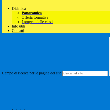
Didattica
Panoramica
Offerta formativa
I progetti delle classi
Info utili
Contatti
Campo di ricerca per le pagine del sito