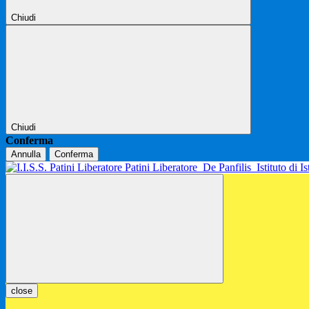
Chiudi
Chiudi
Conferma
Annulla
Conferma
Patini Liberatore
De Panfilis
Istituto di 
close