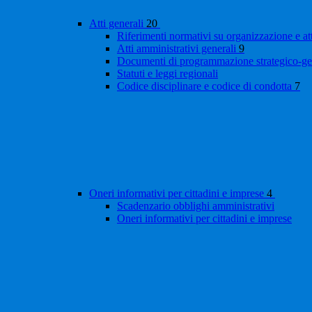
Atti generali
20
Riferimenti normativi su organizzazione e at
Atti amministrativi generali
9
Documenti di programmazione strategico-ge
Statuti e leggi regionali
Codice disciplinare e codice di condotta
7
Oneri informativi per cittadini e imprese
4
Scadenzario obblighi amministrativi
Oneri informativi per cittadini e imprese