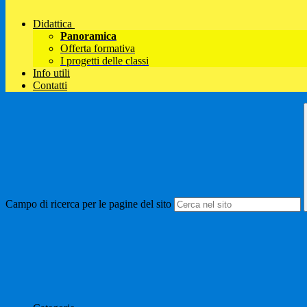
Didattica
Panoramica
Offerta formativa
I progetti delle classi
Info utili
Contatti
Campo di ricerca per le pagine del sito