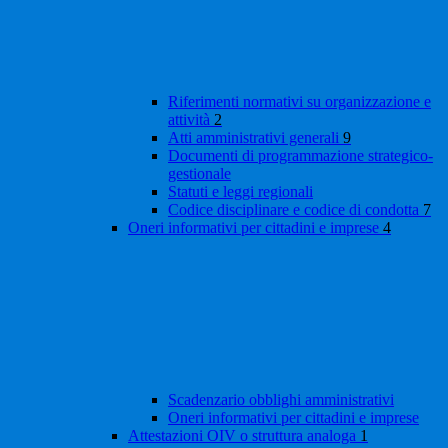
Riferimenti normativi su organizzazione e
attività
2
Atti amministrativi generali
9
Documenti di programmazione strategico-
gestionale
Statuti e leggi regionali
Codice disciplinare e codice di condotta
7
Oneri informativi per cittadini e imprese
4
Scadenzario obblighi amministrativi
Oneri informativi per cittadini e imprese
Attestazioni OIV o struttura analoga
1