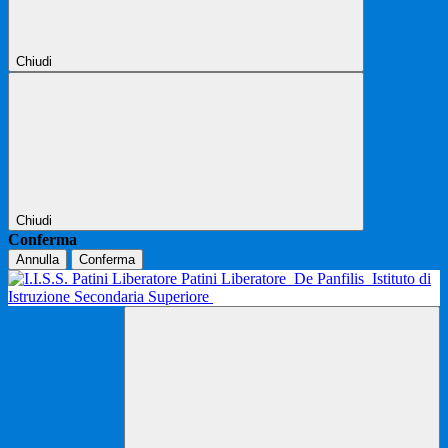
Chiudi
Chiudi
Conferma
Annulla
Conferma
Patini Liberatore
De Panfilis
Istituto di
Istruzione Secondaria Superiore