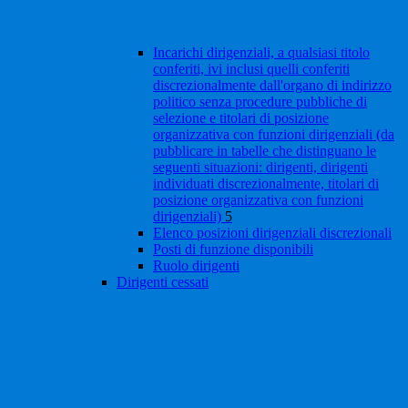
Incarichi dirigenziali, a qualsiasi titolo
conferiti, ivi inclusi quelli conferiti
discrezionalmente dall'organo di indirizzo
politico senza procedure pubbliche di
selezione e titolari di posizione
organizzativa con funzioni dirigenziali (da
pubblicare in tabelle che distinguano le
seguenti situazioni: dirigenti, dirigenti
individuati discrezionalmente, titolari di
posizione organizzativa con funzioni
dirigenziali)
5
Elenco posizioni dirigenziali discrezionali
Posti di funzione disponibili
Ruolo dirigenti
Dirigenti cessati