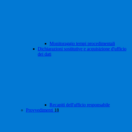
Monitoraggio tempi procedimentali
Dichiarazioni sostitutive e acquisizione d'ufficio
dei dati
Recapiti dell'ufficio responsabile
Provvedimenti
18