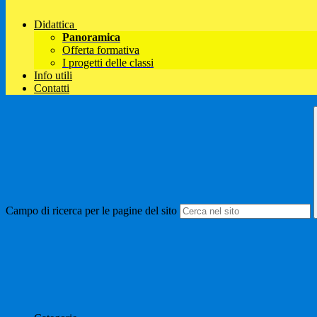
Didattica
Panoramica
Offerta formativa
I progetti delle classi
Info utili
Contatti
Campo di ricerca per le pagine del sito