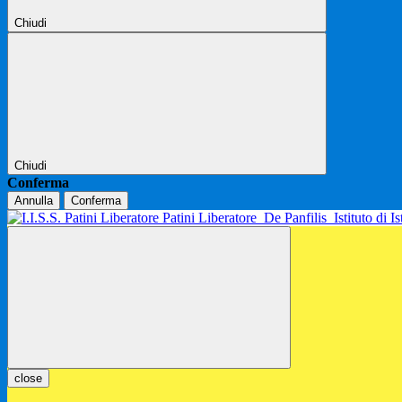
Chiudi
Chiudi
Conferma
Annulla
Conferma
Patini Liberatore
De Panfilis
Istituto di 
close