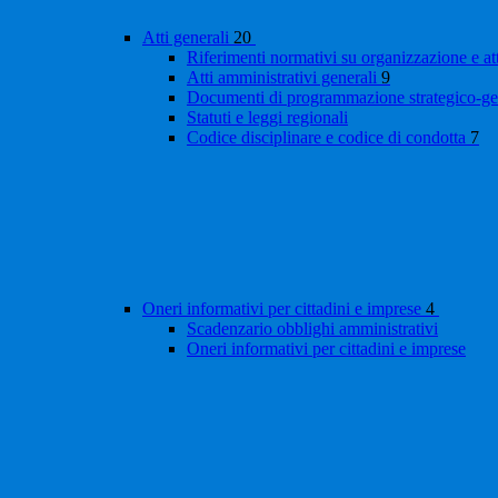
Atti generali
20
Riferimenti normativi su organizzazione e at
Atti amministrativi generali
9
Documenti di programmazione strategico-ge
Statuti e leggi regionali
Codice disciplinare e codice di condotta
7
Oneri informativi per cittadini e imprese
4
Scadenzario obblighi amministrativi
Oneri informativi per cittadini e imprese