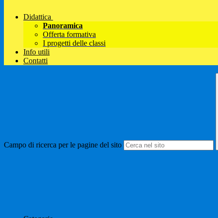
Didattica
Panoramica
Offerta formativa
I progetti delle classi
Info utili
Contatti
Campo di ricerca per le pagine del sito