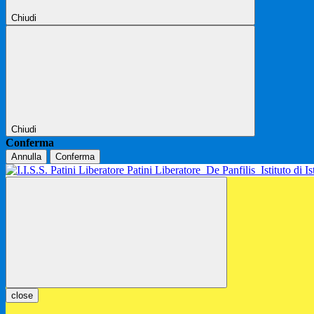
Chiudi
Chiudi
Conferma
Annulla
Conferma
Patini Liberatore
De Panfilis
Istituto di 
close