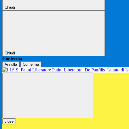
Chiudi
Chiudi
Conferma
Annulla
Conferma
Patini Liberatore
De Panfilis
Istituto di 
close