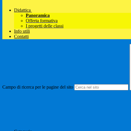
Didattica
Panoramica
Offerta formativa
I progetti delle classi
Info utili
Contatti
Campo di ricerca per le pagine del sito