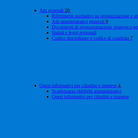
Atti generali
20
Riferimenti normativi su organizzazione e at
Atti amministrativi generali
9
Documenti di programmazione strategico-ge
Statuti e leggi regionali
Codice disciplinare e codice di condotta
7
Oneri informativi per cittadini e imprese
4
Scadenzario obblighi amministrativi
Oneri informativi per cittadini e imprese