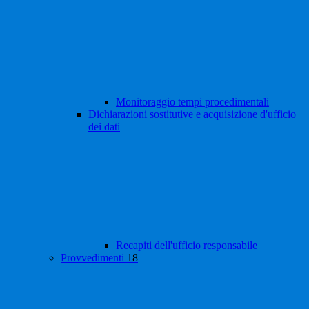
Monitoraggio tempi procedimentali
Dichiarazioni sostitutive e acquisizione d'ufficio
dei dati
Recapiti dell'ufficio responsabile
Provvedimenti
18