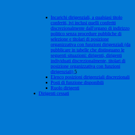
Incarichi dirigenziali, a qualsiasi titolo
conferiti, ivi inclusi quelli conferiti
discrezionalmente dall'organo di indirizzo
politico senza procedure pubbliche di
selezione e titolari di posizione
organizzativa con funzioni dirigenziali (da
pubblicare in tabelle che distinguano le
seguenti situazioni: dirigenti, dirigenti
individuati discrezionalmente, titolari di
posizione organizzativa con funzioni
dirigenziali)
5
Elenco posizioni dirigenziali discrezionali
Posti di funzione disponibili
Ruolo dirigenti
Dirigenti cessati