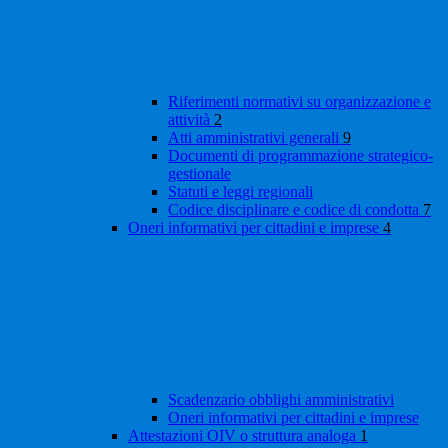
Riferimenti normativi su organizzazione e
attività
2
Atti amministrativi generali
9
Documenti di programmazione strategico-
gestionale
Statuti e leggi regionali
Codice disciplinare e codice di condotta
7
Oneri informativi per cittadini e imprese
4
Scadenzario obblighi amministrativi
Oneri informativi per cittadini e imprese
Attestazioni OIV o struttura analoga
1