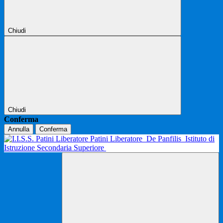
Chiudi
Chiudi
Conferma
Annulla
Conferma
Patini Liberatore
De Panfilis
Istituto di
Istruzione Secondaria Superiore