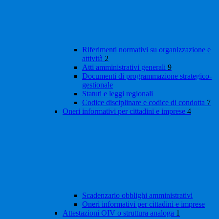
Riferimenti normativi su organizzazione e
attività
2
Atti amministrativi generali
9
Documenti di programmazione strategico-
gestionale
Statuti e leggi regionali
Codice disciplinare e codice di condotta
7
Oneri informativi per cittadini e imprese
4
Scadenzario obblighi amministrativi
Oneri informativi per cittadini e imprese
Attestazioni OIV o struttura analoga
1