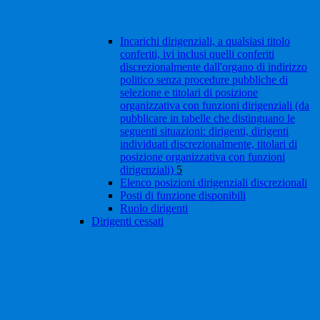
Incarichi dirigenziali, a qualsiasi titolo
conferiti, ivi inclusi quelli conferiti
discrezionalmente dall'organo di indirizzo
politico senza procedure pubbliche di
selezione e titolari di posizione
organizzativa con funzioni dirigenziali (da
pubblicare in tabelle che distinguano le
seguenti situazioni: dirigenti, dirigenti
individuati discrezionalmente, titolari di
posizione organizzativa con funzioni
dirigenziali)
5
Elenco posizioni dirigenziali discrezionali
Posti di funzione disponibili
Ruolo dirigenti
Dirigenti cessati