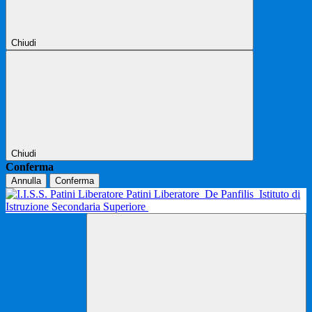
Chiudi
Chiudi
Conferma
Annulla
Conferma
Patini Liberatore
De Panfilis
Istituto di
Istruzione Secondaria Superiore