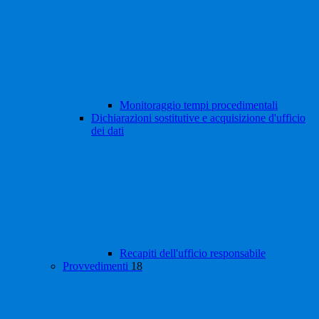
Monitoraggio tempi procedimentali
Dichiarazioni sostitutive e acquisizione d'ufficio
dei dati
Recapiti dell'ufficio responsabile
Provvedimenti
18