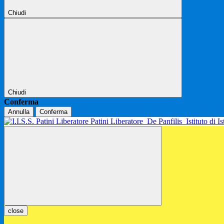
Chiudi
Chiudi
Conferma
Annulla
Conferma
Patini Liberatore
De Panfilis
Istituto di 
close