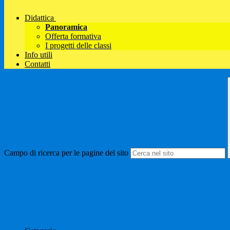
Didattica
Panoramica
Offerta formativa
I progetti delle classi
Info utili
Contatti
Campo di ricerca per le pagine del sito