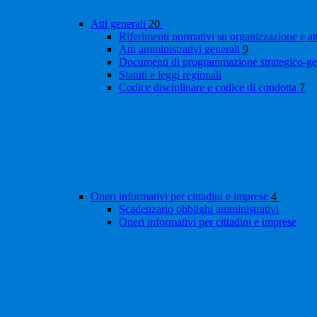
Atti generali
20
Riferimenti normativi su organizzazione e at
Atti amministrativi generali
9
Documenti di programmazione strategico-ge
Statuti e leggi regionali
Codice disciplinare e codice di condotta
7
Oneri informativi per cittadini e imprese
4
Scadenzario obblighi amministrativi
Oneri informativi per cittadini e imprese