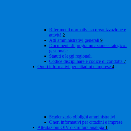
Riferimenti normativi su organizzazione e
attività
2
Atti amministrativi generali
9
Documenti di programmazione strategico-
gestionale
Statuti e leggi regionali
Codice disciplinare e codice di condotta
7
Oneri informativi per cittadini e imprese
4
Scadenzario obblighi amministrativi
Oneri informativi per cittadini e imprese
Attestazioni OIV o struttura analoga
1