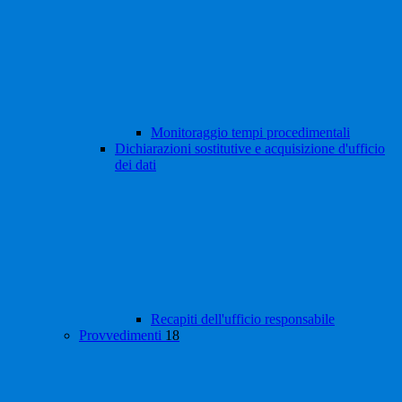
Monitoraggio tempi procedimentali
Dichiarazioni sostitutive e acquisizione d'ufficio
dei dati
Recapiti dell'ufficio responsabile
Provvedimenti
18