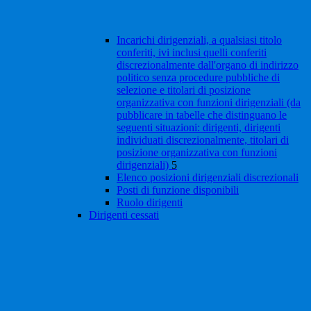
Incarichi dirigenziali, a qualsiasi titolo
conferiti, ivi inclusi quelli conferiti
discrezionalmente dall'organo di indirizzo
politico senza procedure pubbliche di
selezione e titolari di posizione
organizzativa con funzioni dirigenziali (da
pubblicare in tabelle che distinguano le
seguenti situazioni: dirigenti, dirigenti
individuati discrezionalmente, titolari di
posizione organizzativa con funzioni
dirigenziali)
5
Elenco posizioni dirigenziali discrezionali
Posti di funzione disponibili
Ruolo dirigenti
Dirigenti cessati