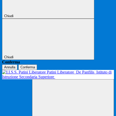
Chiudi
Chiudi
Conferma
Annulla
Conferma
Patini Liberatore
De Panfilis
Istituto di
Istruzione Secondaria Superiore