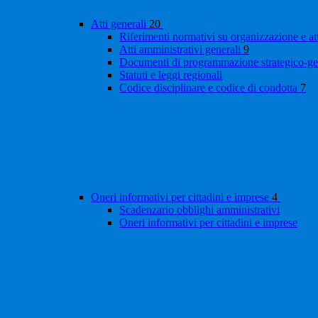
Atti generali
20
Riferimenti normativi su organizzazione e at
Atti amministrativi generali
9
Documenti di programmazione strategico-ge
Statuti e leggi regionali
Codice disciplinare e codice di condotta
7
Oneri informativi per cittadini e imprese
4
Scadenzario obblighi amministrativi
Oneri informativi per cittadini e imprese