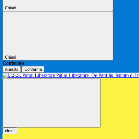
Chiudi
Chiudi
Conferma
Annulla
Conferma
Patini Liberatore
De Panfilis
Istituto di 
close