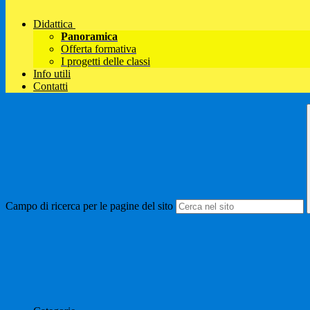
Didattica
Panoramica
Offerta formativa
I progetti delle classi
Info utili
Contatti
Campo di ricerca per le pagine del sito